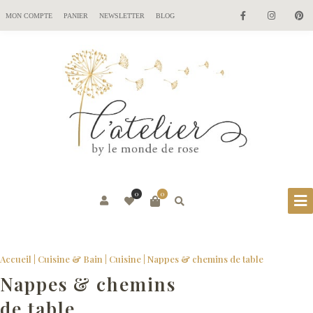
MON COMPTE
PANIER
NEWSLETTER
BLOG
0
0
Accueil
|
Cuisine & Bain
|
Cuisine
| Nappes & chemins de table
Nappes & chemins
de table