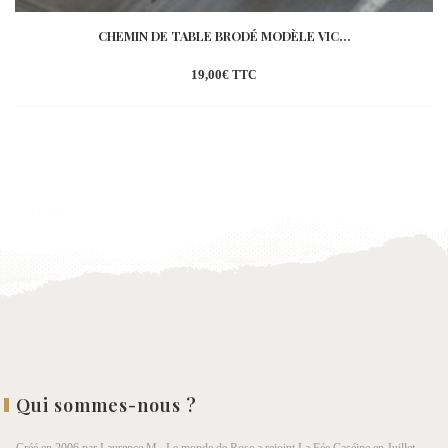
CHEMIN DE TABLE BRODÉ MODÈLE VIC...
19,00
€
TTC
Ajouter
à la
wishlist
Qui sommes-nous ?
– Créé en 2006 par Laurence M., Le monde de Rose a rejoint La Fée Caséine en Juillet