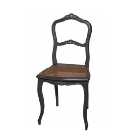
Ajouter
à la
wishlist