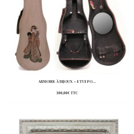
ARMOIRE À BIJOUX – ETUI PO...
300,00
€
TTC
Ajouter
à la
wishlist