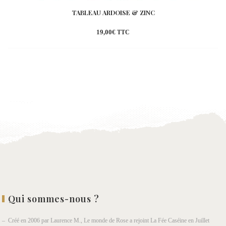
TABLEAU ARDOISE & ZINC
19,00
€
TTC
Ajouter
à la
wishlist
Qui sommes-nous ?
– Créé en 2006 par Laurence M., Le monde de Rose a rejoint La Fée Caséine en Juillet