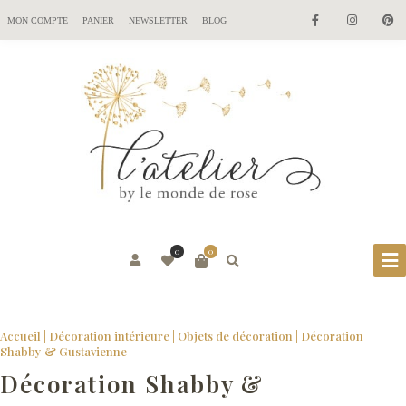
MON COMPTE
PANIER
NEWSLETTER
BLOG
0
0
Accueil
|
Décoration intérieure
|
Objets de décoration
| Décoration
Shabby & Gustavienne
Décoration Shabby &