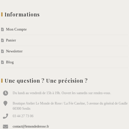
Informations
Mon Compte
Panier
Newsletter
Blog
Une question ? Une précision ?
Du lundi au vendredi de 15h à 19h. Ouvert les samedis sur rendez-vous.
Boutique Atelier Le Monde de Rose / La Fée Caséine, 5 avenue du général de Gaulle
60300 Senlis
03 44 27 73 06
contact@lemondederose.fr