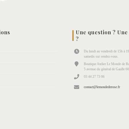
ions
Une question ? Une
?
Du lundi au vendredi de 15h à 19
samedis sur rendez-vous.
Boutique Atelier Le Monde de Ro
5 avenue du général de Gaulle 6
03 44 27 73 06
contact@lemondederose.fr