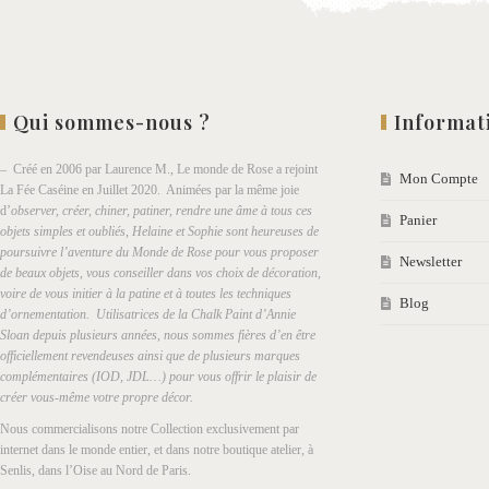
Qui sommes-nous ?
Informat
– Créé en 2006 par Laurence M., Le monde de Rose a rejoint
Mon Compte
La Fée Caséine en Juillet 2020. Animées par la même joie
d’
observer, créer, chiner, patiner, rendre une âme à tous ces
Panier
objets simples et oubliés, Helaine et Sophie sont heureuses de
poursuivre l’aventure du Monde de Rose pour vous proposer
Newsletter
de beaux objets, vous conseiller dans vos choix de décoration,
voire de vous initier à la patine et à toutes les techniques
Blog
d’ornementation. Utilisatrices de la Chalk Paint d’Annie
Sloan depuis plusieurs années, nous sommes fières d’en être
officiellement revendeuses ainsi que de plusieurs marques
complémentaires (IOD, JDL…) pour vous offrir le plaisir de
créer vous-même votre propre décor.
Nous commercialisons notre Collection exclusivement par
internet dans le monde entier, et dans notre boutique atelier, à
Senlis, dans l’Oise au Nord de Paris.