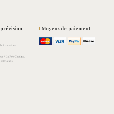
 précision
Moyens de paiement
h. Ouvert les
se / La Fée Caséine,
0300 Senlis