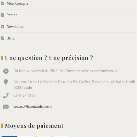
Mon Compte
Panier
Newsletter
Blog
Une question ? Une précision ?
Du lundi au vendredi de 15h à 19h. Ouvert les samedis sur rendez-vous.
Boutique Atelier Le Monde de Rose / La Fée Caséine, 5 avenue du général de Gaulle
60300 Senlis
03 44 27 73 06
contact@lemondederose.fr
Moyens de paiement