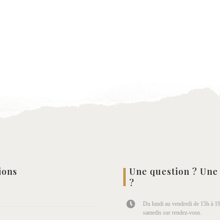
ions
Une question ? Une
?
Du lundi au vendredi de 15h à 19
samedis sur rendez-vous.