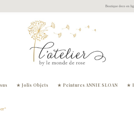
Boutique deco en li
ssus
★ Jolis Objets
★ Peintures ANNIE SLOAN
★ 
uer”