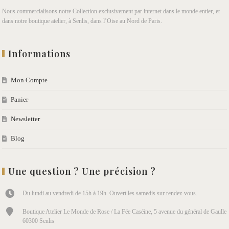
Nous commercialisons notre Collection exclusivement par internet dans le monde entier, et
dans notre boutique atelier, à Senlis, dans l’Oise au Nord de Paris.
Informations
Mon Compte
Panier
Newsletter
Blog
Une question ? Une précision ?
Du lundi au vendredi de 15h à 19h. Ouvert les samedis sur rendez-vous.
Boutique Atelier Le Monde de Rose / La Fée Caséine, 5 avenue du général de Gaulle
60300 Senlis