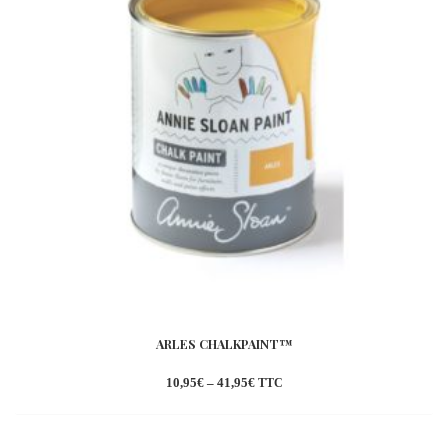
ARLES CHALKPAINT™
10,95
€
–
41,95
€
TTC
Ajouter
à la