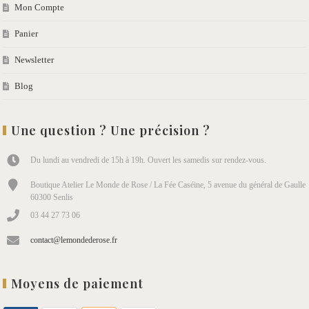
Mon Compte
Panier
Newsletter
Blog
Une question ? Une précision ?
Du lundi au vendredi de 15h à 19h. Ouvert les samedis sur rendez-vous.
Boutique Atelier Le Monde de Rose / La Fée Caséine, 5 avenue du général de Gaulle
60300 Senlis
03 44 27 73 06
contact@lemondederose.fr
Moyens de paiement