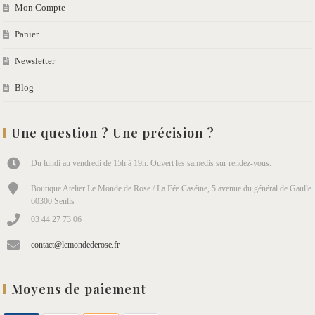
Mon Compte
Panier
Newsletter
Blog
Une question ? Une précision ?
Du lundi au vendredi de 15h à 19h. Ouvert les samedis sur rendez-vous.
Boutique Atelier Le Monde de Rose / La Fée Caséine, 5 avenue du général de Gaulle
60300 Senlis
03 44 27 73 06
contact@lemondederose.fr
Moyens de paiement