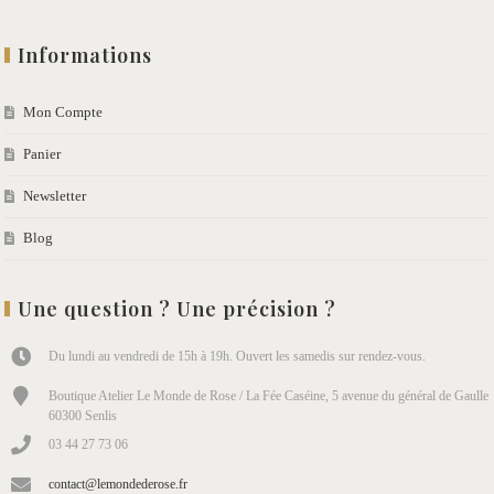
Informations
Mon Compte
Panier
Newsletter
Blog
Une question ? Une précision ?
Du lundi au vendredi de 15h à 19h. Ouvert les samedis sur rendez-vous.
Boutique Atelier Le Monde de Rose / La Fée Caséine, 5 avenue du général de Gaulle
60300 Senlis
03 44 27 73 06
contact@lemondederose.fr