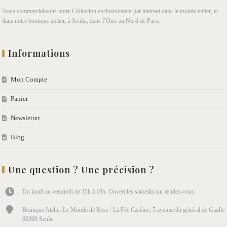
Nous commercialisons notre Collection exclusivement par internet dans le monde entier, et
dans notre boutique atelier, à Senlis, dans l’Oise au Nord de Paris.
Informations
Mon Compte
Panier
Newsletter
Blog
Une question ? Une précision ?
Du lundi au vendredi de 15h à 19h. Ouvert les samedis sur rendez-vous.
Boutique Atelier Le Monde de Rose / La Fée Caséine, 5 avenue du général de Gaulle
60300 Senlis