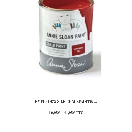
EMPEROR’S SILK CHALKPAINT&...
10,95
€
–
41,95
€
TTC
Ajouter
à la