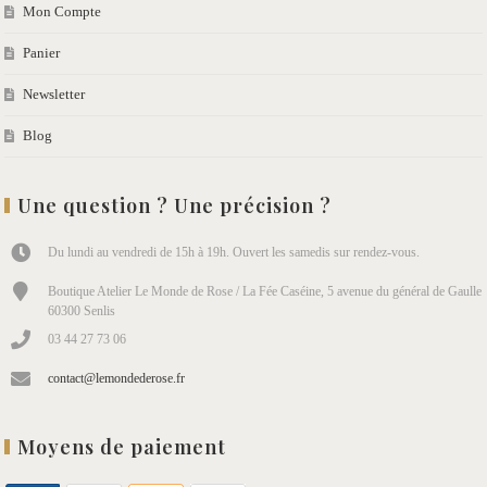
Mon Compte
Panier
Newsletter
Blog
Une question ? Une précision ?
Du lundi au vendredi de 15h à 19h. Ouvert les samedis sur rendez-vous.
Boutique Atelier Le Monde de Rose / La Fée Caséine, 5 avenue du général de Gaulle
60300 Senlis
03 44 27 73 06
contact@lemondederose.fr
Moyens de paiement