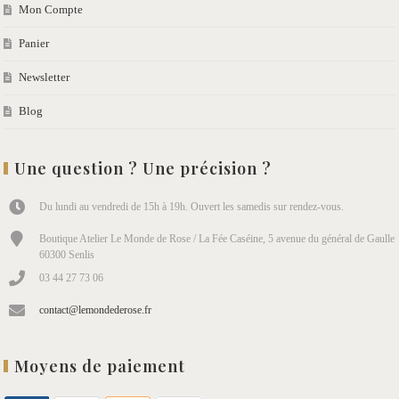
Mon Compte
Panier
Newsletter
Blog
Une question ? Une précision ?
Du lundi au vendredi de 15h à 19h. Ouvert les samedis sur rendez-vous.
Boutique Atelier Le Monde de Rose / La Fée Caséine, 5 avenue du général de Gaulle
60300 Senlis
03 44 27 73 06
contact@lemondederose.fr
Moyens de paiement