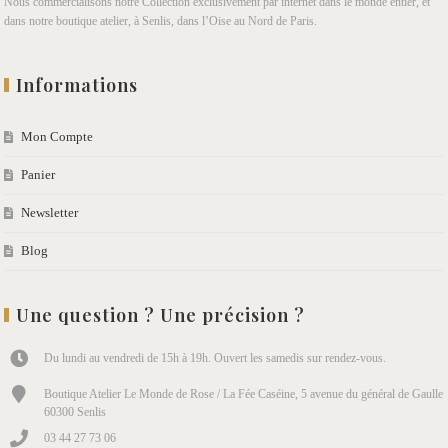
Nous commercialisons notre Collection exclusivement par internet dans le monde entier, et
dans notre boutique atelier, à Senlis, dans l’Oise au Nord de Paris.
Informations
Mon Compte
Panier
Newsletter
Blog
Une question ? Une précision ?
Du lundi au vendredi de 15h à 19h. Ouvert les samedis sur rendez-vous.
Boutique Atelier Le Monde de Rose / La Fée Caséine, 5 avenue du général de Gaulle
60300 Senlis
03 44 27 73 06