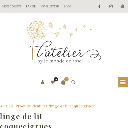
MON COMPTE
PANIER
NEWSLETTER
BLOG
0
0
Accueil
| Produits identifiés “linge de lit coquecigrues”
linge de lit
coquecigrues