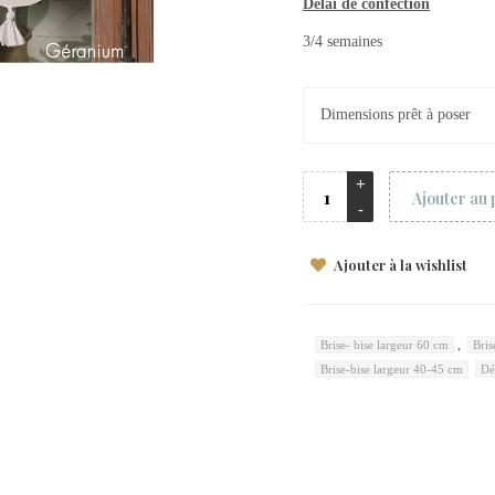
Délai de confection
3/4 semaines
Dimensions prêt à poser
Ajouter au 
Ajouter à la wishlist
,
Brise- bise largeur 60 cm
Bris
Brise-bise largeur 40-45 cm
Dé