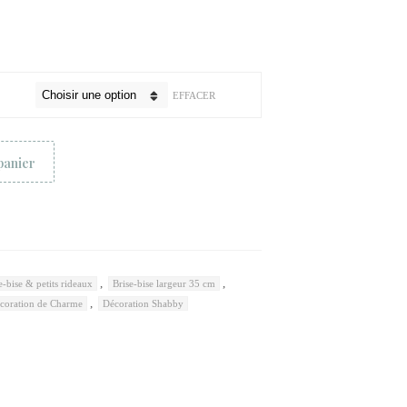
EFFACER
panier
,
,
e-bise & petits rideaux
Brise-bise largeur 35 cm
,
coration de Charme
Décoration Shabby