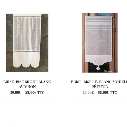
BRISE-BISE BRODÉ BLANC
BRISE-BISE LIN BLANC MODÈL
AVIGNON
PÉTUNIA
39,00
€
–
59,00
€
75,00
€
–
86,00
€
TTC
TTC
Ajouter
Ajo
à la
à l
wishlist
wish