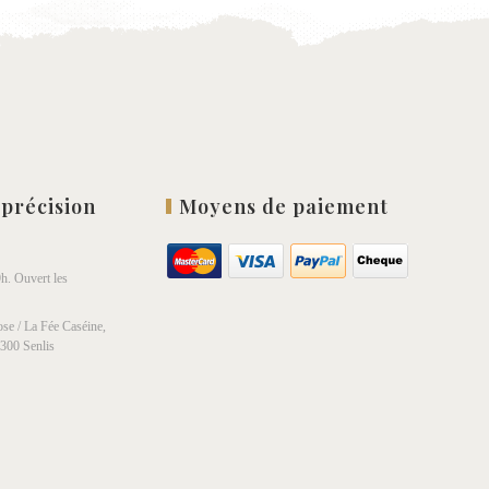
 précision
Moyens de paiement
h. Ouvert les
se / La Fée Caséine,
0300 Senlis