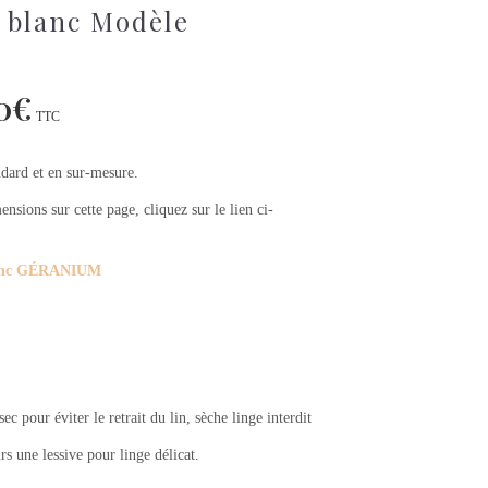
n blanc Modèle
0
€
TTC
ndard et en sur-mesure.
nsions sur cette page, cliquez sur le lien ci-
blanc GÉRANIUM
c pour éviter le retrait du lin, sèche linge interdit
urs une lessive pour linge délicat.