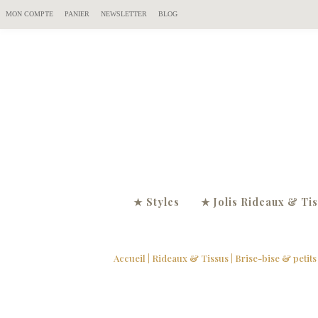
MON COMPTE
PANIER
NEWSLETTER
BLOG
★ Styles
★ Jolis Rideaux & Ti
Accueil
|
Rideaux & Tissus
|
Brise-bise & petits