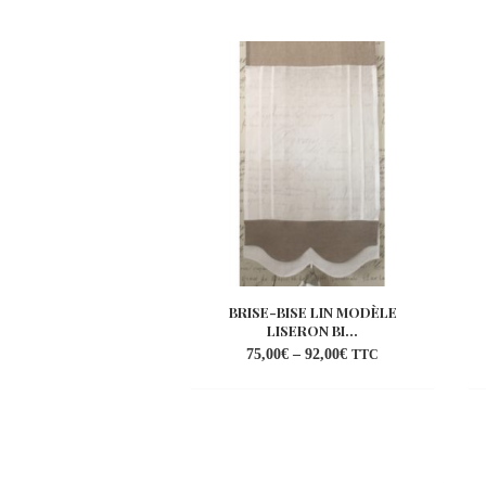
BRISE-BISE LIN MODÈLE
LISERON BI...
75,00
€
–
92,00
€
TTC
Ajouter
à la
wishlist