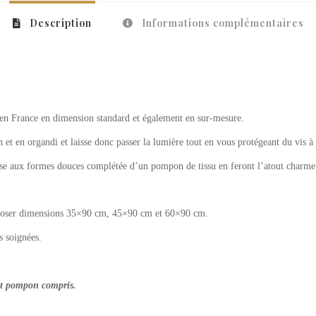
Description
Informations complémentaires
é en France en dimension standard et également en sur-mesure.
in et en organdi et laisse donc passer la lumière tout en vous protégeant du vis à 
basse aux formes douces complétée d’un pompon de tissu en feront l’atout charme
 poser dimensions 35×90 cm, 45×90 cm et 60×90 cm.
s soignées.
nt pompon compris.