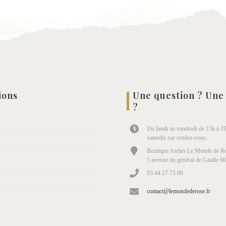
ions
Une question ? Une
?
Du lundi au vendredi de 15h à 19
samedis sur rendez-vous.
Boutique Atelier Le Monde de Ro
5 avenue du général de Gaulle 6
03 44 27 73 06
contact@lemondederose.fr