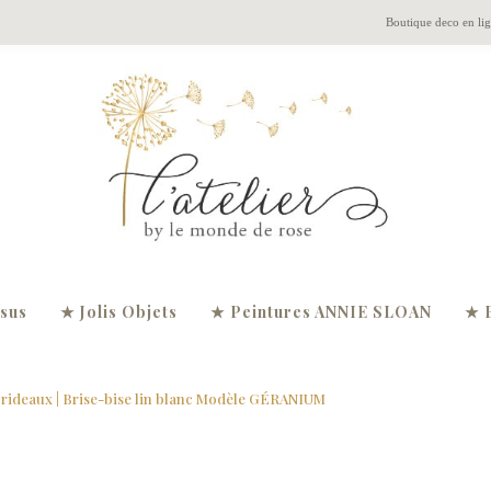
Boutique deco en li
ssus
★ Jolis Objets
★ Peintures ANNIE SLOAN
★ 
 rideaux
| Brise-bise lin blanc Modèle GÉRANIUM