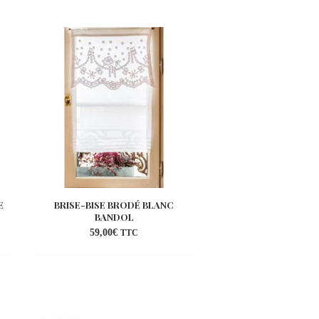
E
BRISE-BISE BRODÉ BLANC
BRISE-BISE LIN
BANDOL
GÉRANIUM B.
59,00
€
72,00
€
–
86,00
€
TTC
uter
Ajouter
a
à la
list
wishlist