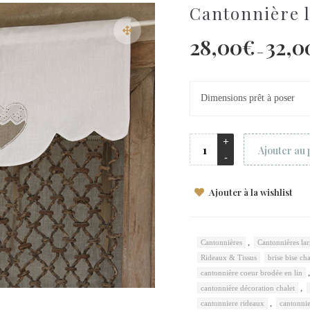
Cantonnière 
28,00
€
32,0
–
Dimensions prêt à poser
Ajouter au 
Ajouter à la wishlist
,
Cantonnières
Cantonnières la
Rideaux & Tissus
brise bise cha
cantonnière coeur brodée en lin
,
cantonnière décoration chalet
,
cantonniere rideaux
cantonni