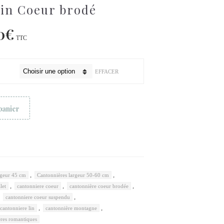
lin Coeur brodé
0
€
TTC
EFFACER
panier
,
,
rgeur 45 cm
Cantonnières largeur 50-60 cm
,
,
,
let
cantonniere coeur
cantonnière coeur brodée
,
,
cantonniere coeur suspendu
,
,
cantonniere lin
cantonnière montagne
eres romantiques