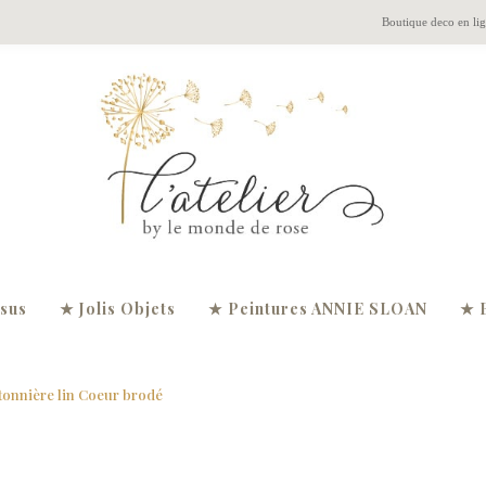
Boutique deco en li
ssus
★ Jolis Objets
★ Peintures ANNIE SLOAN
★ 
tonnière lin Coeur brodé