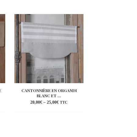
E
CANTONNIÈRE EN ORGANDI
CANTONNIÈRE EN 
BLANC ET ...
MODÈLE RO
20,00
€
–
25,00
€
39,00
€
TTC
TT
uter
Ajouter
a
à la
list
wishlist