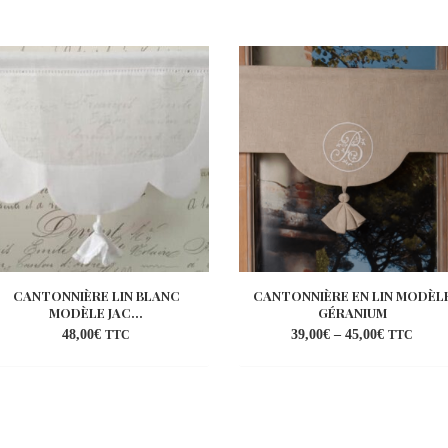
CANTONNIÈRE LIN BLANC
CANTONNIÈRE EN LIN MODÈL
MODÈLE JAC...
GÉRANIUM
48,00
€
39,00
€
–
45,00
€
TTC
TTC
Ajouter
Ajo
à la
à l
wishlist
wish