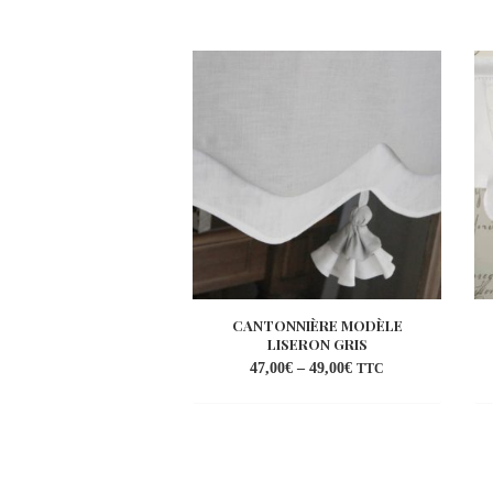
CANTONNIÈRE MODÈLE
LISERON GRIS
47,00
€
–
49,00
€
TTC
Ajouter
à la
wishlist