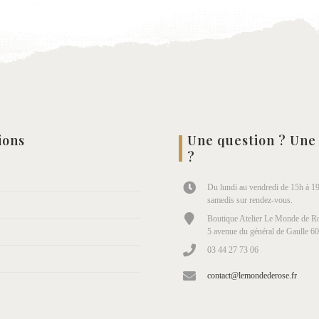
ions
Une question ? Une
?
Du lundi au vendredi de 15h à 19
samedis sur rendez-vous.
Boutique Atelier Le Monde de Ro
5 avenue du général de Gaulle 6
03 44 27 73 06
contact@lemondederose.fr