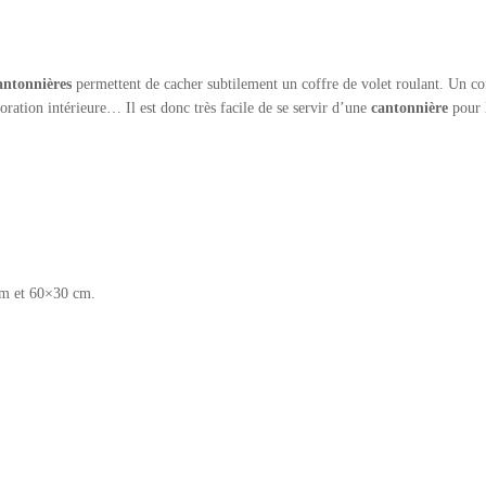
antonnières
permettent de cacher subtilement un coffre de volet roulant. Un cof
ration intérieure… Il est donc très facile de se servir d’une
cantonnière
pour 
cm et 60×30 cm.