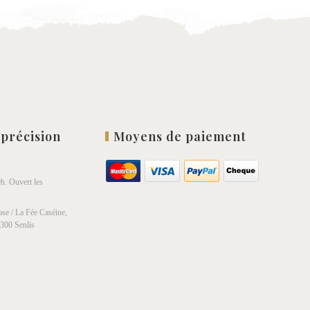
 précision
Moyens de paiement
h. Ouvert les
se / La Fée Caséine,
0300 Senlis