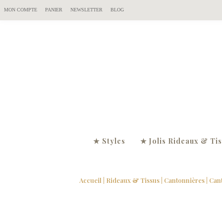
MON COMPTE
PANIER
NEWSLETTER
BLOG
★ Styles
★ Jolis Rideaux & Ti
Accueil
|
Rideaux & Tissus
|
Cantonnières
| Can