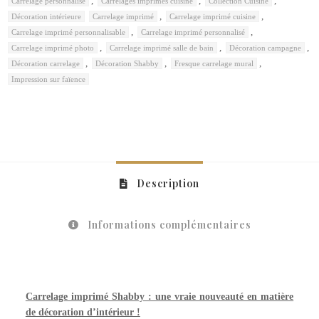
,
,
,
Carrelage personnalisé
Carrelages imprimés cuisine
Collection Cuisine
,
,
Décoration intérieure
Carrelage imprimé
Carrelage imprimé cuisine
,
,
Carrelage imprimé personnalisable
Carrelage imprimé personnalisé
,
,
,
Carrelage imprimé photo
Carrelage imprimé salle de bain
Décoration campagne
,
,
,
Décoration carrelage
Décoration Shabby
Fresque carrelage mural
Impression sur faïence
Description
Informations complémentaires
Carrelage imprimé Shabby : une vraie nouveauté en matière
de décoration d’intérieur !