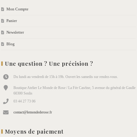
Mon Compte
Panier
Newsletter
Blog
Une question ? Une précision ?
Du lundi au vendredi de 15h à 19h. Ouvert les samedis sur rendez-vous.
Boutique Atelier Le Monde de Rose / La Fée Caséine, 5 avenue du général de Gaulle
60300 Senlis
03 44 27 73 06
contact@lemondederose.fr
Moyens de paiement