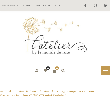
MON COMPTE
PANIER
NEWSLETTER
BLOG
0
0
Accueil
|
Cuisine & Bain
|
Cuisine
|
Carrelages imprimés cuisine
|
Carrelage imprimé CUPCAKE mini Modèle 6