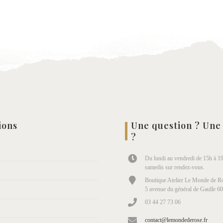
à la
à la
wishlist
wish
ions
Une question ? Une
?
Du lundi au vendredi de 15h à 19
samedis sur rendez-vous.
Boutique Atelier Le Monde de Ro
5 avenue du général de Gaulle 6
03 44 27 73 06
contact@lemondederose.fr