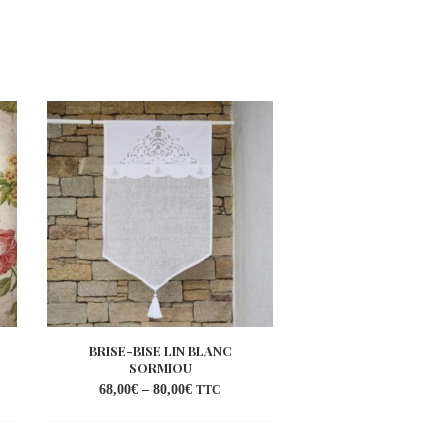
BRISE-BISE LIN BLANC
SVENSKA BLUE CH
SORMIOU
68,00
€
–
80,00
€
10,95
€
–
41,95
€
TTC
ter
Ajouter