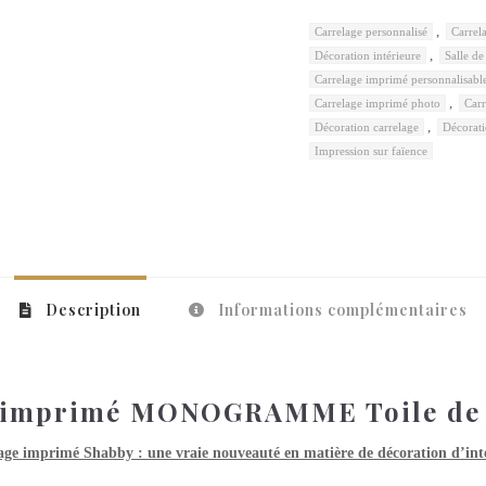
,
Carrelage personnalisé
Carrel
,
Décoration intérieure
Salle de
Carrelage imprimé personnalisabl
,
Carrelage imprimé photo
Carr
,
Décoration carrelage
Décorat
Impression sur faïence
Description
Informations complémentaires
 imprimé MONOGRAMME Toile de 
age imprimé Shabby : une vraie nouveauté en matière de décoration d’inté