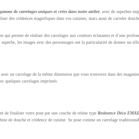
gamme de carrelages uniques et crées dans notre atelier
, avec de superbes imp
iser des crédences magnifiques dans vos cuisines, mais aussi de carreler douche
e qui permet de réaliser des carrelages aux couleurs éclatantes et d’une profo
du superbe, les images avec des personnages ont la particularité de donner un eff
 avec un carrelage de la même dimension que vous trouverez dans des magasins
avec quelques carrelages imprimés.
t de finaliser votre pose par une couche de résine type
Resinence Déco EMA
cabine de douche et crédence de cuisine. Se pose comme un carrelage traditionne