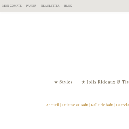
MON COMPTE
PANIER
NEWSLETTER
BLOG
★ Styles
★ Jolis Rideaux & Ti
Accueil
|
Cuisine & Bain
|
Salle de bain
|
Carrela