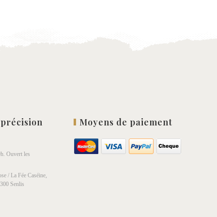
à la
list
wishlist
 précision
Moyens de paiement
h. Ouvert les
se / La Fée Caséine,
0300 Senlis