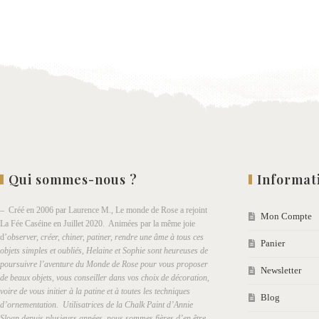
à la
wishlist
Qui sommes-nous ?
Informat
– Créé en 2006 par Laurence M., Le monde de Rose a rejoint
Mon Compte
La Fée Caséine en Juillet 2020. Animées par la même joie
d’
observer, créer, chiner, patiner, rendre une âme à tous ces
Panier
objets simples et oubliés, Helaine et Sophie sont heureuses de
poursuivre l’aventure du Monde de Rose pour vous proposer
Newsletter
de beaux objets, vous conseiller dans vos choix de décoration,
voire de vous initier à la patine et à toutes les techniques
Blog
d’ornementation. Utilisatrices de la Chalk Paint d’Annie
Sloan depuis plusieurs années, nous sommes fières d’en être