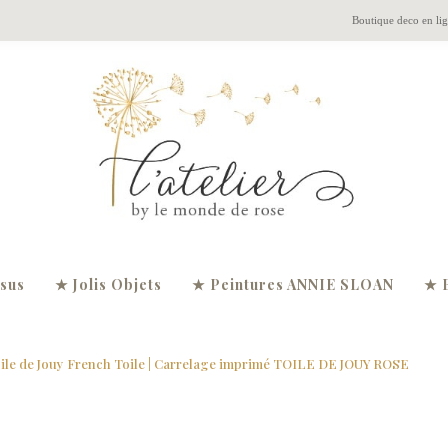
Boutique deco en li
ssus
★ Jolis Objets
★ Peintures ANNIE SLOAN
★ 
ile de Jouy French Toile
| Carrelage imprimé TOILE DE JOUY ROSE