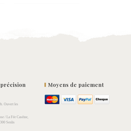
ter
Ajouter
à la
list
wishlist
 précision
Moyens de paiement
h. Ouvert les
se / La Fée Caséine,
0300 Senlis