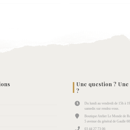
Ajouter
Ajou
à la
à la
wishlist
wish
ions
Une question ? Une
?
Du lundi au vendredi de 15h à 19
samedis sur rendez-vous.
Boutique Atelier Le Monde de Ro
5 avenue du général de Gaulle 6
03 44 27 73 06