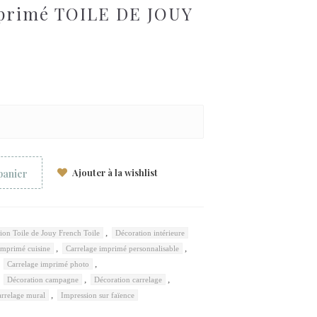
primé TOILE DE JOUY
Ajouter à la wishlist
panier
,
tion Toile de Jouy French Toile
Décoration intérieure
,
,
imprimé cuisine
Carrelage imprimé personnalisable
,
,
Carrelage imprimé photo
,
,
,
Décoration campagne
Décoration carrelage
,
arrelage mural
Impression sur faïence