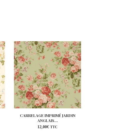
CARRELAGE IMPRIMÉ JARDIN
BRISE-BISE BLANC
ANGLAIS...
LIN
12,00
€
39,00
€
TTC
TT