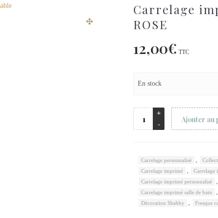
Carrelage im
ROSE
12,00
€
TTC
En stock
Ajouter au 
,
Carrelage personnalisé
Collec
,
Carrelage imprimé
Carrelage 
Carrelage imprimé personnalisé
Carrelage imprimé salle de bain
,
Décoration Shabby
Fresque c