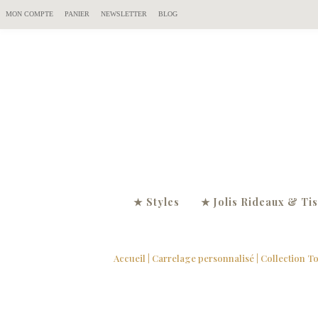
MON COMPTE
PANIER
NEWSLETTER
BLOG
★ Styles
★ Jolis Rideaux & Ti
Accueil
|
Carrelage personnalisé
|
Collection To