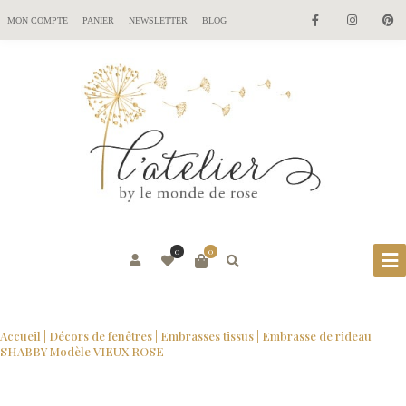
MON COMPTE
PANIER
NEWSLETTER
BLOG
0
0
Accueil
|
Décors de fenêtres
|
Embrasses tissus
| Embrasse de rideau
SHABBY Modèle VIEUX ROSE