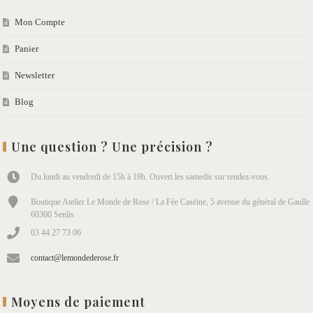
Mon Compte
Panier
Newsletter
Blog
Une question ? Une précision ?
Du lundi au vendredi de 15h à 19h. Ouvert les samedis sur rendez-vous.
Boutique Atelier Le Monde de Rose / La Fée Caséine, 5 avenue du général de Gaulle
60300 Senlis
03 44 27 73 06
contact@lemondederose.fr
Moyens de paiement