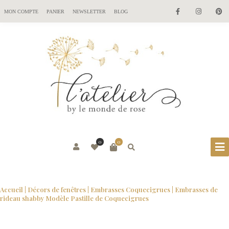
MON COMPTE
PANIER
NEWSLETTER
BLOG
0
0
Accueil
|
Décors de fenêtres
|
Embrasses Coquecigrues
| Embrasses de
rideau shabby Modèle Pastille de Coquecigrues