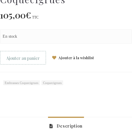
105,00
€
TTC
En stock
Ajouter à la wishlist
Ajouter au panier
Embrasses Coquecigrues
Coquecigrues
Description