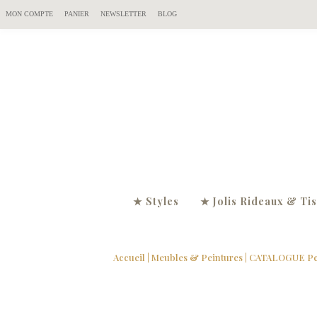
MON COMPTE
PANIER
NEWSLETTER
BLOG
★ Styles
★ Jolis Rideaux & Ti
Accueil
|
Meubles & Peintures
|
CATALOGUE Pei