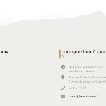
ions
Une question ? Une
?
Du lundi au vendredi de 15h à 19
samedis sur rendez-vous.
Boutique Atelier Le Monde de Ro
5 avenue du général de Gaulle 6
03 44 27 73 06
contact@lemondederose.fr