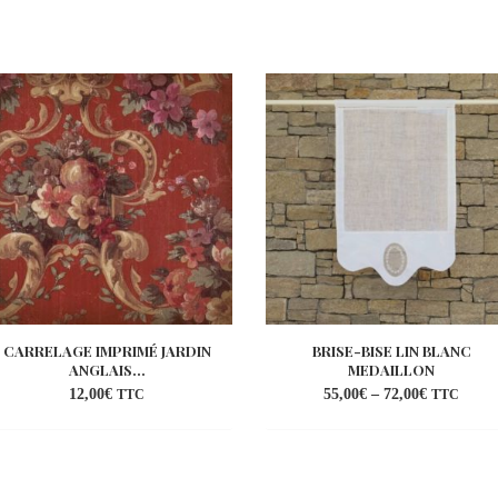
CARRELAGE IMPRIMÉ JARDIN
BRISE-BISE LIN BLANC
ANGLAIS...
MEDAILLON
12,00
€
55,00
€
–
72,00
€
TTC
TTC
Ajouter
Ajo
à la
à l
wishlist
wish