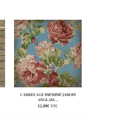
CARRELAGE IMPRIMÉ JARDIN
CARRELAGE IMPRIM
ANGLAIS...
ANGLAIS..
12,00
€
12,00
€
TTC
TT
uter
Ajouter
a
à la
list
wishlist