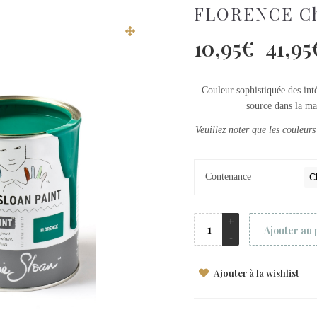
FLORENCE Ch
10,95
€
41,95
–
Couleur sophistiquée des intér
source dans la mal
Veuillez noter que les couleurs
Contenance
Ajouter au 
Ajouter à la wishlist