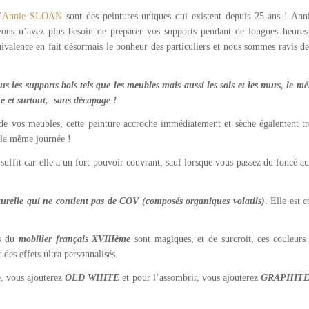
Annie SLOAN
sont des peintures uniques qui existent depuis 25 ans ! Ann
vous n’avez plus besoin de préparer vos supports pendant de longues heures
uivalence en fait désormais le bonheur des particuliers et nous sommes ravis de
!
s les supports bois tels que les meubles mais aussi les sols et les murs, le m
 et surtout, sans décapage !
e de vos meubles, cette peinture accroche immédiatement et sèche également tr
s la même journée !
uffit car elle a un fort pouvoir couvrant, sauf lorsque vous passez du foncé au 
urelle qui ne contient pas de COV (composés organiques volatils)
. Elle est 
es du
mobilier français XVIIIème
sont magiques, et de surcroit, ces couleurs s
 des effets ultra personnalisés.
e, vous ajouterez
OLD WHITE
et pour l’assombrir, vous ajouterez
GRAPHIT