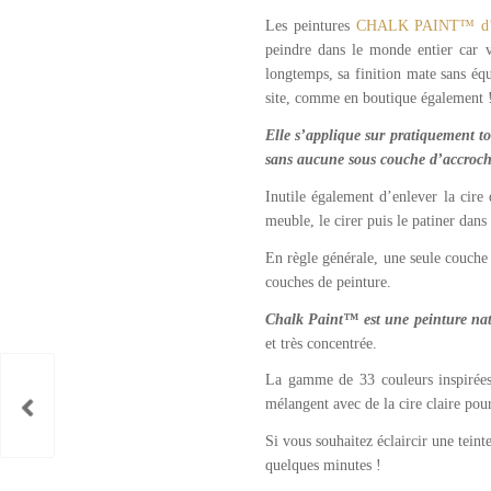
Les peintures
CHALK PAINT™ d’
peindre dans le monde entier car 
longtemps, sa finition mate sans éq
site, comme en boutique également 
Elle s’applique sur pratiquement tou
sans aucune sous couche d’accroche
Inutile également d’enlever la cir
meuble, le cirer puis le patiner dan
En règle générale, une seule couche s
couches de peinture.
Chalk Paint™ est une peinture nat
et très concentrée.
La gamme de 33 couleurs inspiré
mélangent avec de la cire claire pour
Si vous souhaitez éclaircir une teint
quelques minutes !