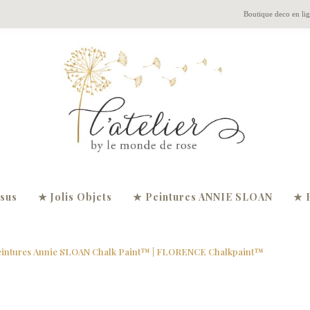
Boutique deco en li
ssus
★ Jolis Objets
★ Peintures ANNIE SLOAN
★ 
ntures Annie SLOAN Chalk Paint™
| FLORENCE Chalkpaint™