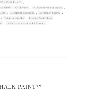
,
OAN Chalk Paint™
,
,
alk Paint™
Chalk Paint
chalk paint vente en france
,
,
,
Sloan
Décoration campagne
Décoration Shabby
,
,
,
Patine de meubles
Peinture Annie Sloan
,
,
oi
peinture annie sloan point de vente
 CHALK PAINT™