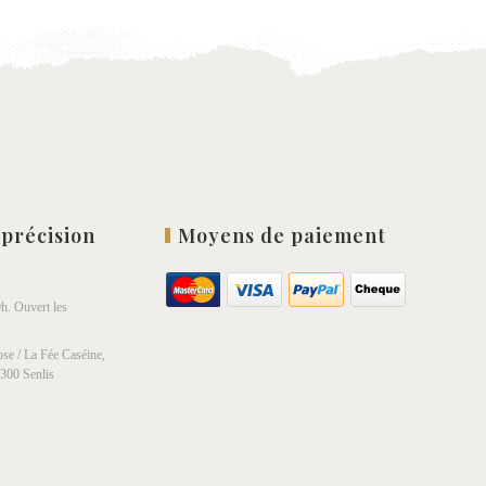
 précision
Moyens de paiement
h. Ouvert les
se / La Fée Caséine,
0300 Senlis