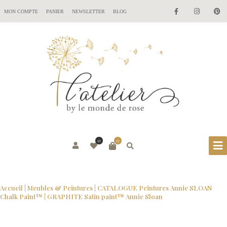
MON COMPTE
PANIER
NEWSLETTER
BLOG
0
0
Accueil
|
Meubles & Peintures
|
CATALOGUE Peintures Annie SLOAN
Chalk Paint™
| GRAPHITE Satin paint™ Annie Sloan