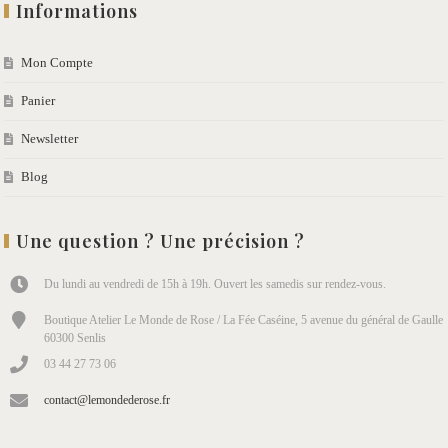
Informations
Mon Compte
Panier
Newsletter
Blog
Une question ? Une précision ?
Du lundi au vendredi de 15h à 19h. Ouvert les samedis sur rendez-vous.
Boutique Atelier Le Monde de Rose / La Fée Caséine, 5 avenue du général de Gaulle
60300 Senlis
03 44 27 73 06
contact@lemondederose.fr