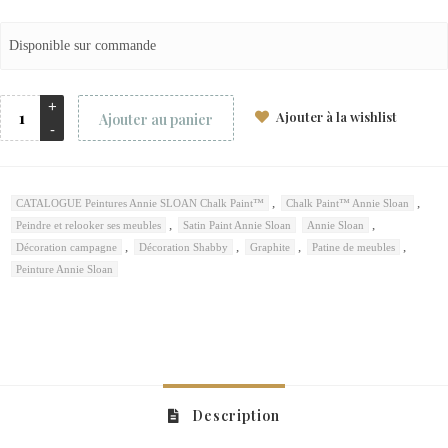
Disponible sur commande
Ajouter à la wishlist
Ajouter au panier
,
,
CATALOGUE Peintures Annie SLOAN Chalk Paint™
Chalk Paint™ Annie Sloan
,
,
Peindre et relooker ses meubles
Satin Paint Annie Sloan
Annie Sloan
,
,
,
,
Décoration campagne
Décoration Shabby
Graphite
Patine de meubles
Peinture Annie Sloan
Description