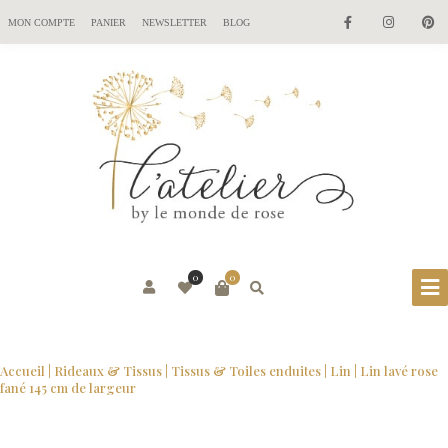
MON COMPTE
PANIER
NEWSLETTER
BLOG
0
0
Accueil
|
Rideaux & Tissus
|
Tissus & Toiles enduites
|
Lin
| Lin lavé rose
fané 145 cm de largeur