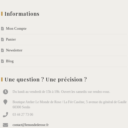
Informations
Mon Compte
Panier
Newsletter
Blog
Une question ? Une précision ?
Du lundi au vendredi de 15h à 19h. Ouvert les samedis sur rendez-vous.
Boutique Atelier Le Monde de Rose / La Fée Caséine, 5 avenue du général de Gaulle
60300 Senlis
03 44 27 73 06
contact@lemondederose.fr