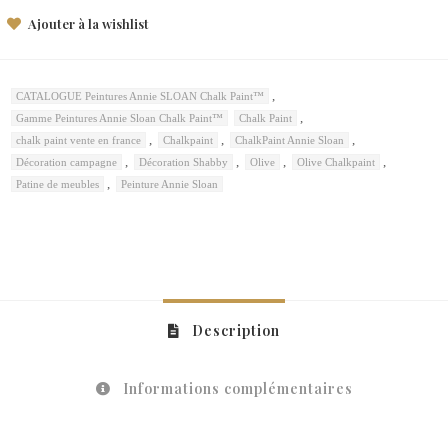
Ajouter à la wishlist
,
CATALOGUE Peintures Annie SLOAN Chalk Paint™
,
Gamme Peintures Annie Sloan Chalk Paint™
Chalk Paint
,
,
,
chalk paint vente en france
Chalkpaint
ChalkPaint Annie Sloan
,
,
,
,
Décoration campagne
Décoration Shabby
Olive
Olive Chalkpaint
,
Patine de meubles
Peinture Annie Sloan
Description
Informations complémentaires