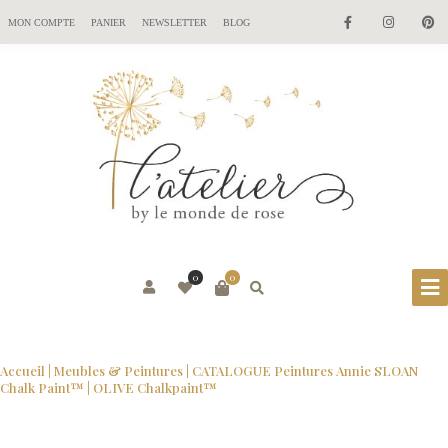
MON COMPTE
PANIER
NEWSLETTER
BLOG
0
0
Accueil
|
Meubles & Peintures
|
CATALOGUE Peintures Annie SLOAN
Chalk Paint™
| OLIVE Chalkpaint™