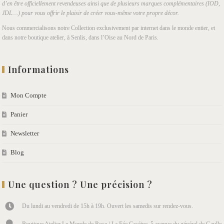
d’en être officiellement revendeuses ainsi que de plusieurs marques complémentaires (IOD,
JDL…) pour vous offrir le plaisir de créer vous-même votre propre décor.
Nous commercialisons notre Collection exclusivement par internet dans le monde entier, et
dans notre boutique atelier, à Senlis, dans l’Oise au Nord de Paris.
Informations
Mon Compte
Panier
Newsletter
Blog
Une question ? Une précision ?
Du lundi au vendredi de 15h à 19h. Ouvert les samedis sur rendez-vous.
Boutique Atelier Le Monde de Rose / La Fée Caséine, 5 avenue du général de Gaulle