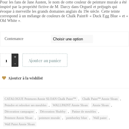
Pour les fans de Jane Austen, le nom de cette couleur de peinture murale a été
inspiré par la propriété fictive de M. Darcy dans Orgueil et préjugés qui
évoque à merveille les grands domaines anglais du 19e siècle. Cette teinte
correspond à un mélange de couleurs de Chalk Paint® « Duck Egg Blue » et «
Old White ».
Contenance
Ajouter au panier
Ajouter à la wishlist
,
,
CATALOGUE Peintures Annie SLOAN Chalk Paint™
Chalk Paint™ Annie Sloan
,
,
Peindre et relooker ses meubles
WALLPAINT Annie Sloan
Annie Sloan
,
,
,
Décoration campagne
Décoration Shabby
Patine de meubles
,
,
,
,
Peinture Annie Sloan
peinture murale
pemberley blue
Wall paint
Wall Paint Annie Sloan