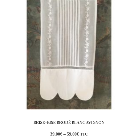
BRISE-BISE BRODÉ BLANC AVIGNON
39,00
€
–
59,00
€
TTC