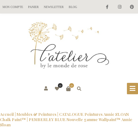
MON COMPTE
PANIER
NEWSLETTER
BLOG
0
0
Accueil
|
Meubles & Peintures
|
CATALOGUE Peintures Annie SLOAN
Chalk Paint™
| PEMBERLEY BLUE Nouvelle gamme Wallpaint™ Annie
Sloan