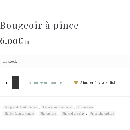
Bougeoir à pince
6,00
€
TTC
En stock
Ajouter à la wishlist
Ajouter au panier
,
,
Bougies & Photophores
Décoration intérieure
Luminaires
,
,
,
Holder f. taper candle
Photophore
Photophore clip
Pince photophore