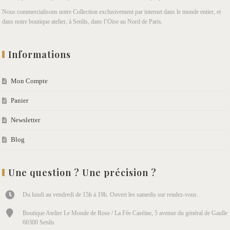
Nous commercialisons notre Collection exclusivement par internet dans le monde entier, et
dans notre boutique atelier, à Senlis, dans l’Oise au Nord de Paris.
Informations
Mon Compte
Panier
Newsletter
Blog
Une question ? Une précision ?
Du lundi au vendredi de 15h à 19h. Ouvert les samedis sur rendez-vous.
Boutique Atelier Le Monde de Rose / La Fée Caséine, 5 avenue du général de Gaulle
60300 Senlis