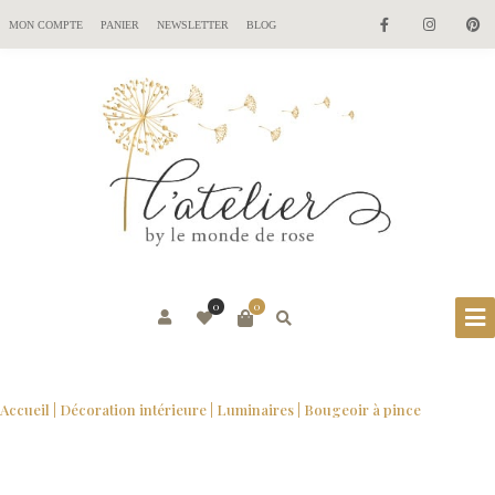
MON COMPTE
PANIER
NEWSLETTER
BLOG
0
0
Accueil
|
Décoration intérieure
|
Luminaires
| Bougeoir à pince