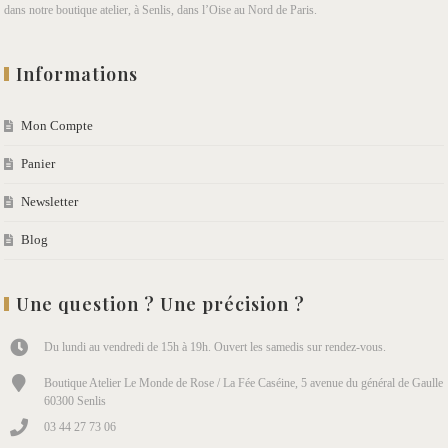
dans notre boutique atelier, à Senlis, dans l’Oise au Nord de Paris.
Informations
Mon Compte
Panier
Newsletter
Blog
Une question ? Une précision ?
Du lundi au vendredi de 15h à 19h. Ouvert les samedis sur rendez-vous.
Boutique Atelier Le Monde de Rose / La Fée Caséine, 5 avenue du général de Gaulle
60300 Senlis
03 44 27 73 06