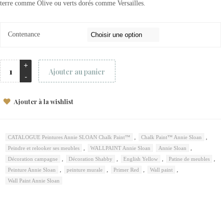
terre comme Olive ou verts dorés comme Versailles.
Contenance
Ajouter au panier
Ajouter à la wishlist
,
,
CATALOGUE Peintures Annie SLOAN Chalk Paint™
Chalk Paint™ Annie Sloan
,
,
Peindre et relooker ses meubles
WALLPAINT Annie Sloan
Annie Sloan
,
,
,
,
Décoration campagne
Décoration Shabby
English Yellow
Patine de meubles
,
,
,
,
Peinture Annie Sloan
peinture murale
Primer Red
Wall paint
Wall Paint Annie Sloan