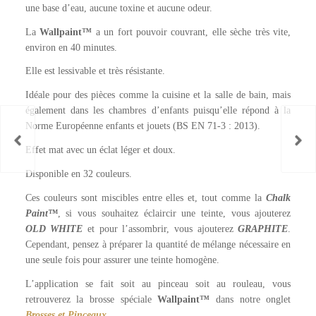
une base d’eau, aucune toxine et aucune odeur.
La
Wallpaint™
a un fort pouvoir couvrant, elle sèche très vite,
environ en 40 minutes.
Elle est lessivable et très résistante.
Idéale pour des pièces comme la cuisine et la salle de bain, mais
également dans les chambres d’enfants puisqu’elle répond à la
Norme Européenne enfants et jouets (BS EN 71-3 : 2013).
Effet mat avec un éclat léger et doux.
Disponible en 32 couleurs.
Ces couleurs sont miscibles entre elles et, tout comme la
Chalk
Paint™
, si vous souhaitez éclaircir une teinte, vous ajouterez
OLD WHITE
et pour l’assombrir, vous ajouterez
GRAPHITE
.
Cependant, pensez à préparer la quantité de mélange nécessaire en
une seule fois pour assurer une teinte homogène.
L’application se fait soit au pinceau soit au rouleau, vous
retrouverez la brosse spéciale
Wallpaint™
dans notre onglet
Brosses et Pinceaux
.