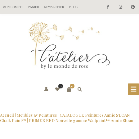
MON COMPTE
PANIER
NEWSLETTER
BLOG
0
0
Accueil
|
Meubles & Peintures
|
CATALOGUE Peintures Annie SLOAN
Chalk Paint™
| PRIMER RED Nouvelle gamme Wallpaint™ Annie Sloan