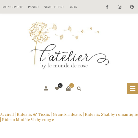
MON COMPTE
PANIER
NEWSLETTER
BLOG
0
0
Accueil
|
Rideaux & Tissus
|
Grands rideaux
|
Rideaux Shabby romantique
| Rideau Modèle Vichy rouge