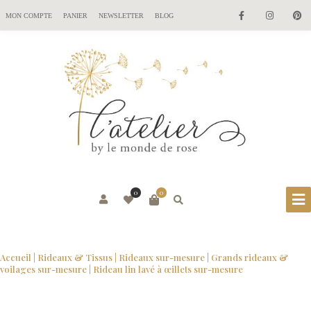
MON COMPTE
PANIER
NEWSLETTER
BLOG
0
0
Accueil
|
Rideaux & Tissus
|
Rideaux sur-mesure
|
Grands rideaux &
voilages sur-mesure
| Rideau lin lavé à œillets sur-mesure