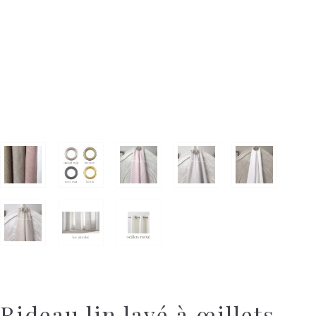
Rideau lin lavé à œillets