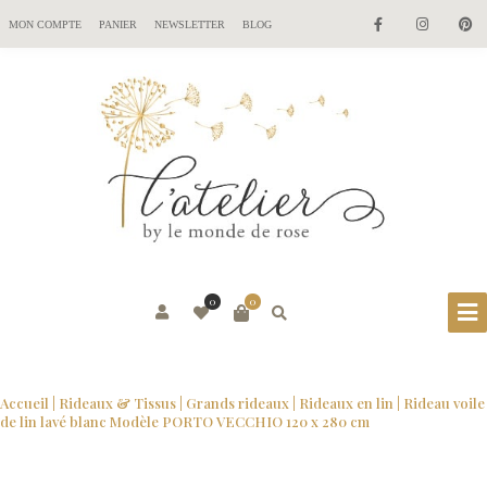
MON COMPTE
PANIER
NEWSLETTER
BLOG
0
0
Accueil
|
Rideaux & Tissus
|
Grands rideaux
|
Rideaux en lin
| Rideau voile
de lin lavé blanc Modèle PORTO VECCHIO 120 x 280 cm