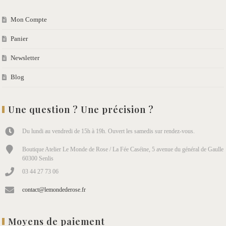
Mon Compte
Panier
Newsletter
Blog
Une question ? Une précision ?
Du lundi au vendredi de 15h à 19h. Ouvert les samedis sur rendez-vous.
Boutique Atelier Le Monde de Rose / La Fée Caséine, 5 avenue du général de Gaulle
60300 Senlis
03 44 27 73 06
contact@lemondederose.fr
Moyens de paiement