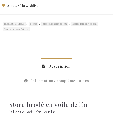
Ajouter à la wishlist
,
,
,
,
Rideaux & Tissus
Stores
Stores largeur 35 cm
Stores largeur 45 cm
Stores largeur 60 cm
Description
Informations complémentaires
Store brodé en voile de lin
blanc et lin gris.