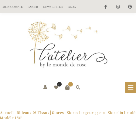
MON COMPTE
PANIER
NEWSLETTER
BLOG
0
0
Accueil
|
Rideaux & Tissus
|
Stores
|
Stores largeur 35 cm
| Store lin brodé
Modèle LYS