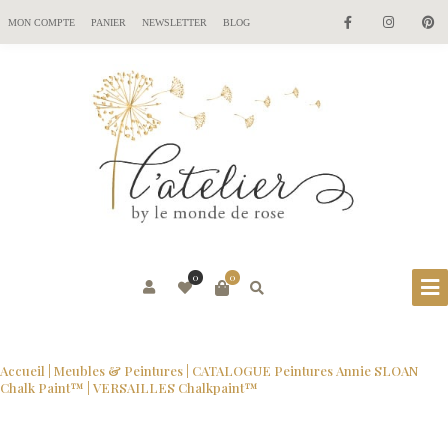
MON COMPTE
PANIER
NEWSLETTER
BLOG
0
0
Accueil
|
Meubles & Peintures
|
CATALOGUE Peintures Annie SLOAN
Chalk Paint™
| VERSAILLES Chalkpaint™