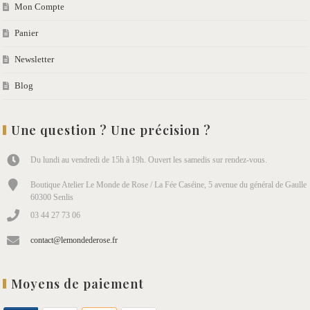
Mon Compte
Panier
Newsletter
Blog
Une question ? Une précision ?
Du lundi au vendredi de 15h à 19h. Ouvert les samedis sur rendez-vous.
Boutique Atelier Le Monde de Rose / La Fée Caséine, 5 avenue du général de Gaulle
60300 Senlis
03 44 27 73 06
contact@lemondederose.fr
Moyens de paiement