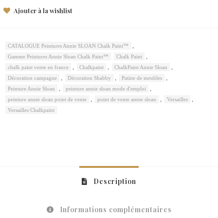
Ajouter à la wishlist
,
CATALOGUE Peintures Annie SLOAN Chalk Paint™
,
Gamme Peintures Annie Sloan Chalk Paint™
Chalk Paint
,
,
,
chalk paint vente en france
Chalkpaint
ChalkPaint Annie Sloan
,
,
,
Décoration campagne
Décoration Shabby
Patine de meubles
,
,
Peinture Annie Sloan
peinture annie sloan mode d'emploi
,
,
,
peinture annie sloan point de vente
point de vente annie sloan
Versailles
Versailles Chalkpaint
Description
Informations complémentaires