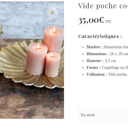
Vide poche co
35,00
€
TTC
Caractéristiques :
Matière :
Aluminium doré
Dimensions :
26 x 20 c
Hauteur :
3,5 cm
Forme :
Coquillage ou fl
Utilisation :
Vide-poche, 
En stock