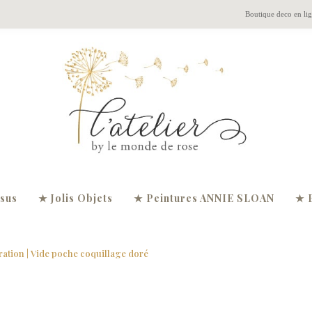
Boutique deco en li
ssus
★ Jolis Objets
★ Peintures ANNIE SLOAN
★ 
ration
| Vide poche coquillage doré