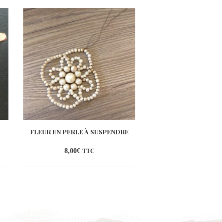
FLEUR EN PERLE À SUSPENDRE
GUIRLANDE NACR
8,00
€
25,00
€
TTC
TT
ter
Ajouter
à la
list
wishlist