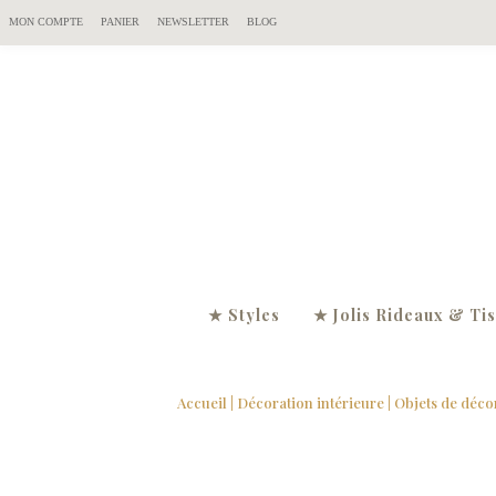
MON COMPTE
PANIER
NEWSLETTER
BLOG
★ Styles
★ Jolis Rideaux & Ti
Accueil
|
Décoration intérieure
|
Objets de déco