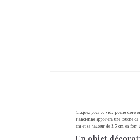
Craquez pour ce
vide-poche doré e
l’ancienne
apportera une touche de r
cm
et sa hauteur de
3,5 cm
en font u
Un objet décorati