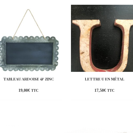
TABLEAU ARDOISE & ZINC
LETTRE U EN MÉTAL
19,00
€
17,50
€
TTC
TTC
Ajouter
Ajou
à la
à la
wishlist
wish