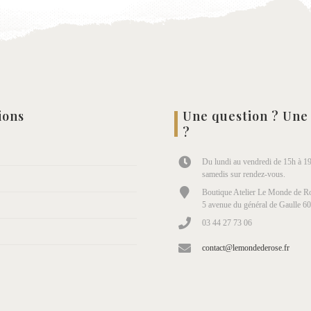
ions
Une question ? Une
?
Du lundi au vendredi de 15h à 19
samedis sur rendez-vous.
Boutique Atelier Le Monde de Ro
5 avenue du général de Gaulle 6
03 44 27 73 06
contact@lemondederose.fr