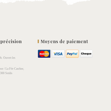
 précision
Moyens de paiement
h. Ouvert les
se / La Fée Caséine,
0300 Senlis