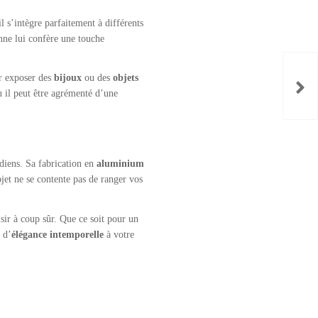
 il s’intègre parfaitement à différents
nne lui confère une touche
 exposer des
bijoux
ou des
objets
Mou
SCR
ù il peut être agrémenté d’une
idiens. Sa fabrication en
aluminium
bjet ne se contente pas de ranger vos
isir à coup sûr. Que ce soit pour un
 d’
élégance intemporelle
à votre