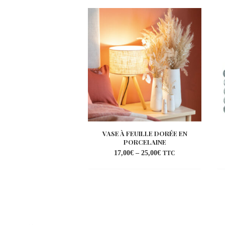
VASE À FEUILLE DORÉE EN
PORCELAINE
17,00
€
–
25,00
€
TTC
Ajouter
à la
wishlist