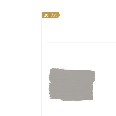
25
Avr