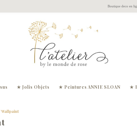
Boutique deco en li
ssus
★ Jolis Objets
★ Peintures ANNIE SLOAN
★ 
Wallpaint
nt