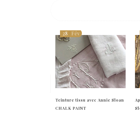
28
Fév
Teinture tissu avec Annie Sloan
Ap
CHALK PAINT
S