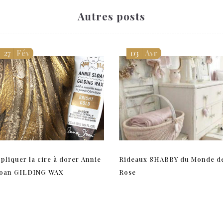
Autres posts
27
Fév
03
Avr
pliquer la cire à dorer Annie
Rideaux SHABBY du Monde d
loan GILDING WAX
Rose