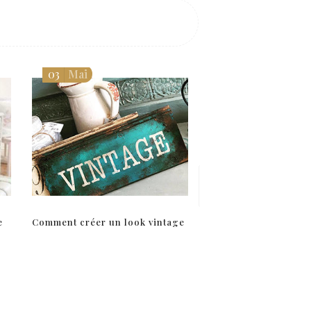
07
Mar
03
Mai
e
Comment créer un look vintage
Comment installer un
rideau sans percage