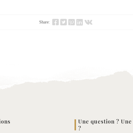
Share:
ions
Une question ? Une
?