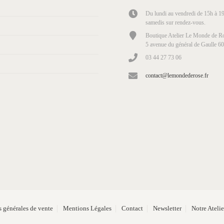
Du lundi au vendredi de 15h à 19
samedis sur rendez-vous.
Boutique Atelier Le Monde de Ro
5 avenue du général de Gaulle 6
03 44 27 73 06
contact@lemondederose.fr
 générales de vente
Mentions Légales
Contact
Newsletter
Notre Ateli