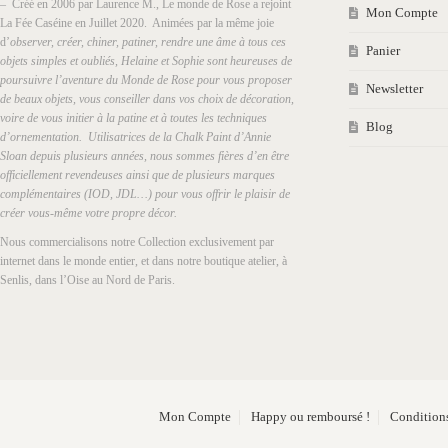
– Créé en 2006 par Laurence M., Le monde de Rose a rejoint
Mon Compte
La Fée Caséine en Juillet 2020. Animées par la même joie
d’
observer, créer, chiner, patiner, rendre une âme à tous ces
Panier
objets simples et oubliés, Helaine et Sophie sont heureuses de
poursuivre l’aventure du Monde de Rose pour vous proposer
Newsletter
de beaux objets, vous conseiller dans vos choix de décoration,
voire de vous initier à la patine et à toutes les techniques
Blog
d’ornementation. Utilisatrices de la Chalk Paint d’Annie
Sloan depuis plusieurs années, nous sommes fières d’en être
officiellement revendeuses ainsi que de plusieurs marques
complémentaires (IOD, JDL…) pour vous offrir le plaisir de
créer vous-même votre propre décor.
Nous commercialisons notre Collection exclusivement par
internet dans le monde entier, et dans notre boutique atelier, à
Senlis, dans l’Oise au Nord de Paris.
Mon Compte
Happy ou remboursé !
Conditions