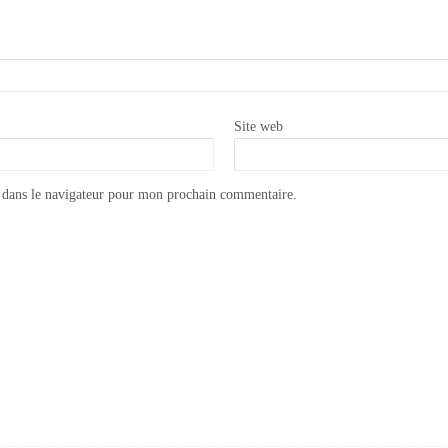
Site web
 dans le navigateur pour mon prochain commentaire.
Appliquer la cire à dorer Annie Sloan GILDING WAX
Rideaux SHABBY du Monde de Rose