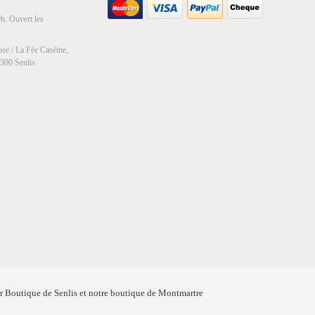
h. Ouvert les
se / La Fée Caséine,
0300 Senlis
er Boutique de Senlis et notre boutique de Montmartre