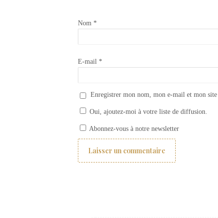
Nom
*
E-mail
*
Enregistrer mon nom, mon e-mail et mon site
Oui, ajoutez-moi à votre liste de diffusion.
Teinture tissu avec Annie Sloan CHALK PAINT
Abonnez-vous à notre newsletter