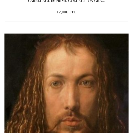
CARRELAGE IMPRIMÉ COLLECTION GRA...
12,00
€
TTC
Ajouter
à la
wishlist