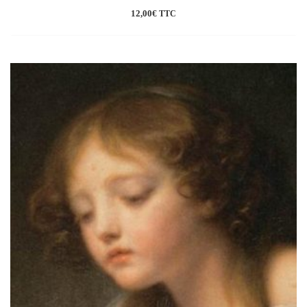
12,00
€
TTC
Ajouter
à la
wishlist