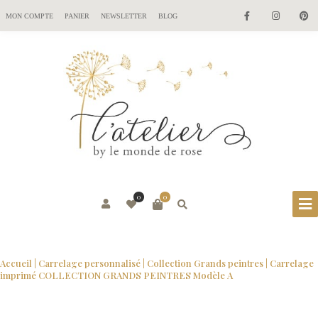
MON COMPTE
PANIER
NEWSLETTER
BLOG
0
0
Accueil
|
Carrelage personnalisé
|
Collection Grands peintres
| Carrelage
imprimé COLLECTION GRANDS PEINTRES Modèle A