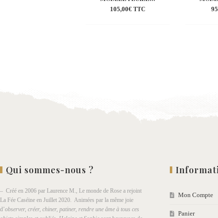
105,00
€
95
TTC
Ajouter
à la
wishlist
Qui sommes-nous ?
Informat
– Créé en 2006 par Laurence M., Le monde de Rose a rejoint
Mon Compte
La Fée Caséine en Juillet 2020. Animées par la même joie
d’
observer, créer, chiner, patiner, rendre une âme à tous ces
Panier