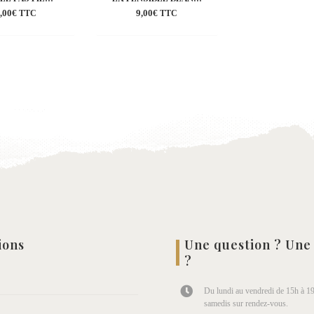
,00
€
9,00
€
TTC
TTC
Ajouter
Ajouter
à la
à la
wishlist
wishlist
ions
Une question ? Une
?
Du lundi au vendredi de 15h à 19
samedis sur rendez-vous.