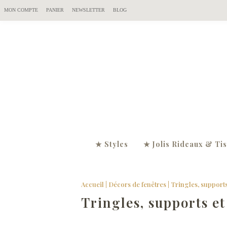
MON COMPTE
PANIER
NEWSLETTER
BLOG
★ Styles
★ Jolis Rideaux & Ti
Accueil
|
Décors de fenêtres
| Tringles, support
Tringles, supports e