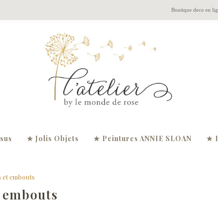
Boutique deco en li
ssus
★ Jolis Objets
★ Peintures ANNIE SLOAN
★ 
s et embouts
t embouts