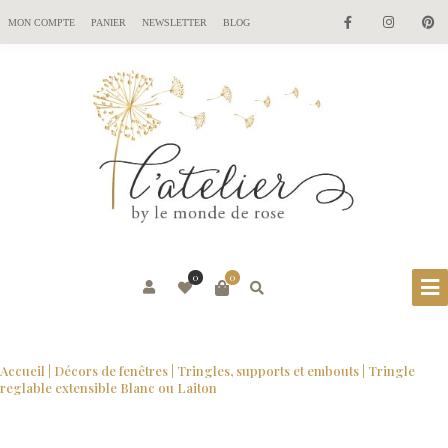
MON COMPTE
PANIER
NEWSLETTER
BLOG
0
0
Accueil
|
Décors de fenêtres
|
Tringles, supports et embouts
| Tringle
reglable extensible Blanc ou Laiton