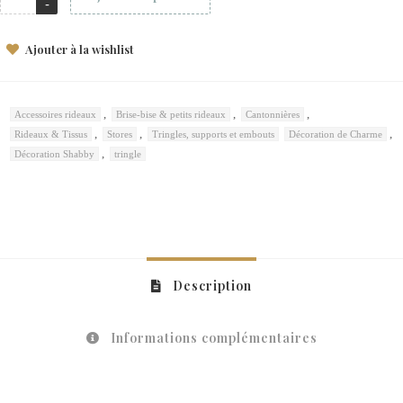
Ajouter à la wishlist
,
,
,
Accessoires rideaux
Brise-bise & petits rideaux
Cantonnières
,
,
,
Rideaux & Tissus
Stores
Tringles, supports et embouts
Décoration de Charme
,
Décoration Shabby
tringle
Description
Informations complémentaires