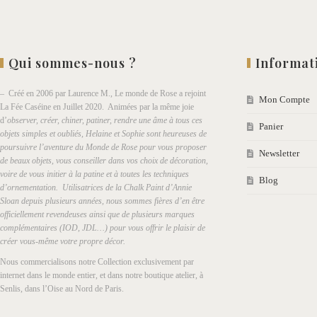
Qui sommes-nous ?
Informat
– Créé en 2006 par Laurence M., Le monde de Rose a rejoint
Mon Compte
La Fée Caséine en Juillet 2020. Animées par la même joie
d’
observer, créer, chiner, patiner, rendre une âme à tous ces
Panier
objets simples et oubliés, Helaine et Sophie sont heureuses de
poursuivre l’aventure du Monde de Rose pour vous proposer
Newsletter
de beaux objets, vous conseiller dans vos choix de décoration,
voire de vous initier à la patine et à toutes les techniques
Blog
d’ornementation. Utilisatrices de la Chalk Paint d’Annie
Sloan depuis plusieurs années, nous sommes fières d’en être
officiellement revendeuses ainsi que de plusieurs marques
complémentaires (IOD, JDL…) pour vous offrir le plaisir de
créer vous-même votre propre décor.
Nous commercialisons notre Collection exclusivement par
internet dans le monde entier, et dans notre boutique atelier, à
Senlis, dans l’Oise au Nord de Paris.