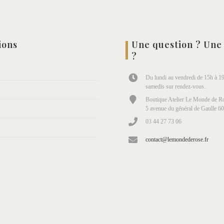
ions
Une question ? Une
?
Du lundi au vendredi de 15h à 19
samedis sur rendez-vous.
Boutique Atelier Le Monde de Ro
5 avenue du général de Gaulle 6
03 44 27 73 06
contact@lemondederose.fr