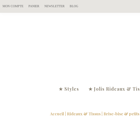
MON COMPTE
PANIER
NEWSLETTER
BLOG
★ Styles
★ Jolis Rideaux & Ti
Accueil
|
Rideaux & Tissus
|
Brise-bise & petits