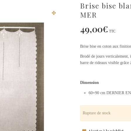
Brise bise b
MER
49,00
€
TTC
Brise bise en coton aux finitio
Brodé de jours verticalement, i
barre de rideaux visible grâce 
Dimension
60×90 cm DERNIER EN
Rupture de stock
Ajouter à la wishlist