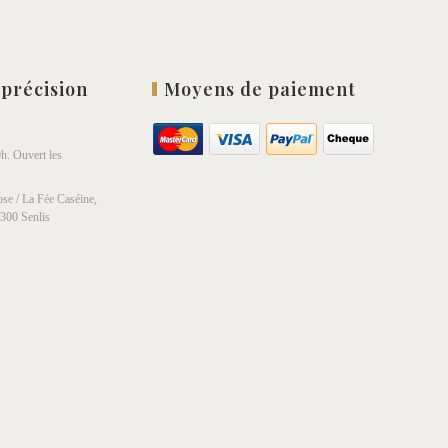
 précision
Moyens de paiement
h. Ouvert les
se / La Fée Caséine,
0300 Senlis