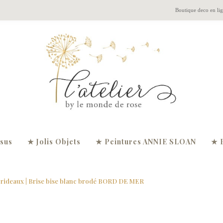
Boutique deco en li
ssus
★ Jolis Objets
★ Peintures ANNIE SLOAN
★ 
 rideaux
| Brise bise blanc brodé BORD DE MER