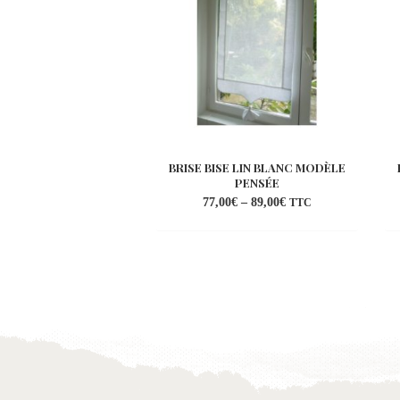
BRISE BISE LIN BLANC MODÈLE
PENSÉE
77,00
€
–
89,00
€
TTC
Ajouter
à la
wishlist