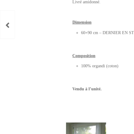
Livré amidonné.
Dimension
60×90 cm – DERNIER EN S
Composition
100% organdi (coton)
Vendu à l’unité.