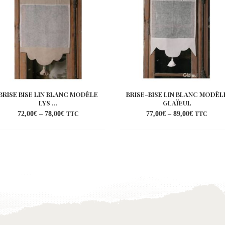
BRISE BISE LIN BLANC MODÈLE
BRISE-BISE LIN BLANC MODÈL
LYS ...
GLAÏEUL
72,00
€
–
78,00
€
77,00
€
–
89,00
€
TTC
TTC
Ajouter
Ajo
à la
à l
wishlist
wish