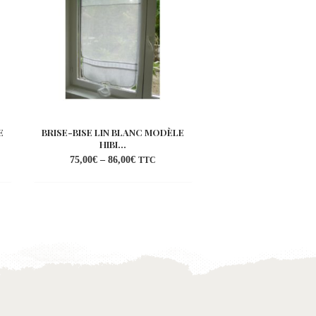
E
BRISE-BISE LIN BLANC MODÈLE
BRISE BISE LIN BL
HIBI...
LYS
75,00
€
–
86,00
€
68,00
€
–
74,00
€
TTC
uter
Ajouter
a
à la
list
wishlist