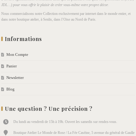
JDL…) pour vous offrir le plaisir de créer vous-même votre propre décor.
Nous commercialisons notre Collection exclusivement par internet dans le monde entier, et
dans notre boutique atelier, à Senlis, dans l’Oise au Nord de Paris.
Informations
Mon Compte
Panier
Newsletter
Blog
Une question ? Une précision ?
Du lundi au vendredi de 15h à 19h. Ouvert les samedis sur rendez-vous.
Boutique Atelier Le Monde de Rose / La Fée Caséine, 5 avenue du général de Gaulle