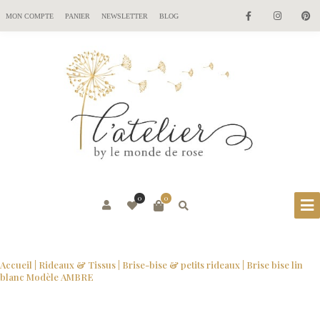
MON COMPTE
PANIER
NEWSLETTER
BLOG
0
0
Accueil
|
Rideaux & Tissus
|
Brise-bise & petits rideaux
| Brise bise lin
blanc Modèle AMBRE