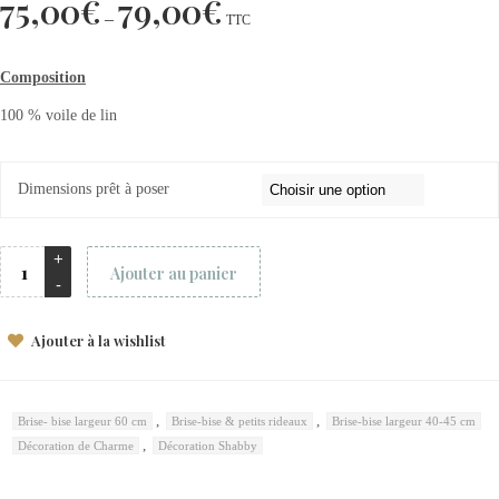
75,00
€
79,00
€
–
TTC
Composition
100 % voile de lin
Dimensions prêt à poser
Ajouter au panier
Ajouter à la wishlist
,
,
Brise- bise largeur 60 cm
Brise-bise & petits rideaux
Brise-bise largeur 40-45 cm
,
Décoration de Charme
Décoration Shabby