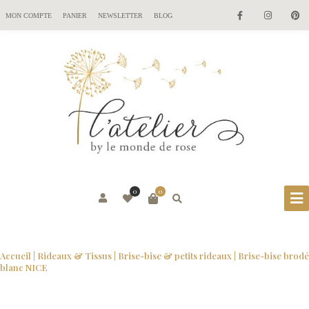
MON COMPTE
PANIER
NEWSLETTER
BLOG
0
0
Accueil
|
Rideaux & Tissus
|
Brise-bise & petits rideaux
| Brise-bise brodé
blanc NICE