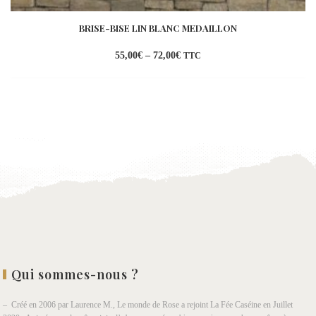
BRISE-BISE LIN BLANC MEDAILLON
55,00
€
–
72,00
€
TTC
Ajouter
à la
wishlist
Qui sommes-nous ?
– Créé en 2006 par Laurence M., Le monde de Rose a rejoint La Fée Caséine en Juillet