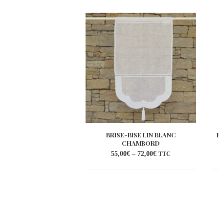
BRISE-BISE LIN BLANC
CHAMBORD
55,00
€
–
72,00
€
TTC
Ajouter
à la
wishlist