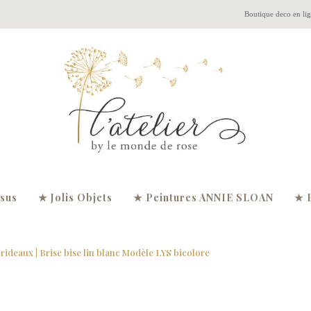
Boutique deco en li
ssus
★ Jolis Objets
★ Peintures ANNIE SLOAN
★ 
 rideaux
| Brise bise lin blanc Modèle LYS bicolore