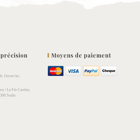
 précision
Moyens de paiement
h. Ouvert les
se / La Fée Caséine,
0300 Senlis