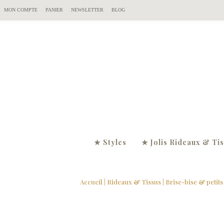
MON COMPTE
PANIER
NEWSLETTER
BLOG
★ Styles
★ Jolis Rideaux & Ti
Accueil
|
Rideaux & Tissus
|
Brise-bise & petits