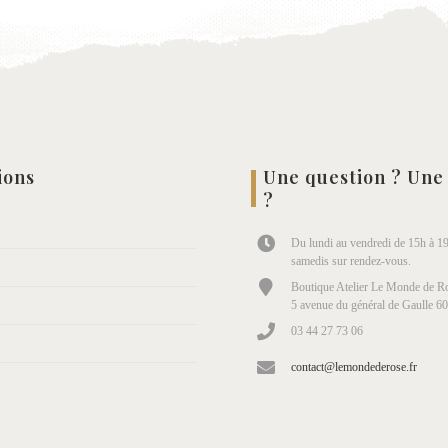
ions
Une question ? Une
?
Du lundi au vendredi de 15h à 19
samedis sur rendez-vous.
Boutique Atelier Le Monde de Ro
5 avenue du général de Gaulle 6
03 44 27 73 06
contact@lemondederose.fr