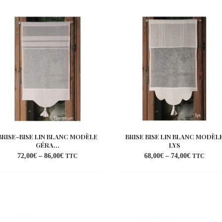
BRISE-BISE LIN BLANC MODÈLE
BRISE BISE LIN BLANC MODÈL
GÉRA...
LYS
72,00
€
–
86,00
€
68,00
€
–
74,00
€
TTC
TTC
Ajouter
Ajo
à la
à l
wishlist
wish