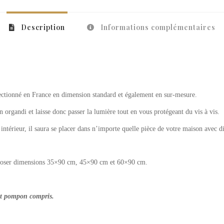
Description
Informations complémentaires
fectionné en France en dimension standard et également en sur-mesure.
en organdi et laisse donc passer la lumière tout en vous protégeant du vis à vis.
intérieur, il saura se placer dans n’importe quelle pièce de votre maison avec di
 poser dimensions 35×90 cm, 45×90 cm et 60×90 cm.
nt pompon compris.