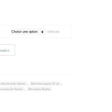
EFFACER
panier
,
,
e-bise & petits rideaux
Brise-bise largeur 35 cm
,
coration de Charme
Décoration Shabby