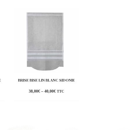
E
BRISE BISE LIN BLANC SIDONIE
BRISE-BISE LIN BL
HIBI...
38,00
€
–
40,00
€
75,00
€
–
86,00
€
TTC
uter
Ajouter
a
à la
list
wishlist