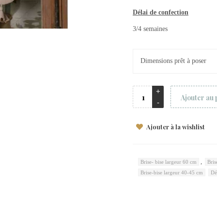
Délai de confection
3/4 semaines
Dimensions prêt à poser
Ajouter au 
Ajouter à la wishlist
,
Brise- bise largeur 60 cm
Bris
Brise-bise largeur 40-45 cm
Dé