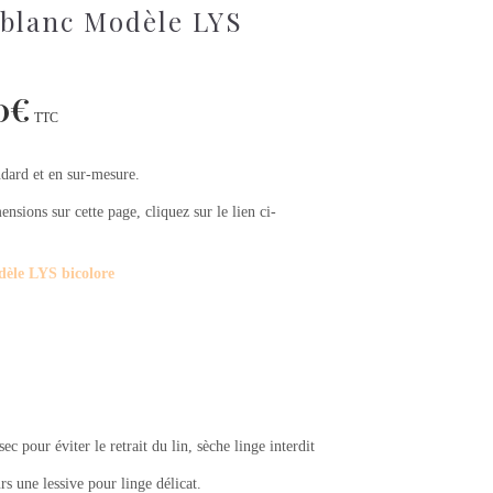
n blanc Modèle LYS
0
€
TTC
ndard et en sur-mesure.
nsions sur cette page, cliquez sur le lien ci-
dèle LYS bicolore
c pour éviter le retrait du lin, sèche linge interdit
urs une lessive pour linge délicat.