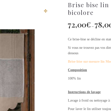
Brise bise li
bicolore
72,00
€
78,0
–
Ce brise-bise se décline en sta
Si vous ne trouvez pas vos dime
dessous
Brise-bise sur-mesure lin Mo
Composition
100% lin
Instructions de lavage
Lavage à froid ou nettoyage à se
Pour laver le lin utiliser toujo