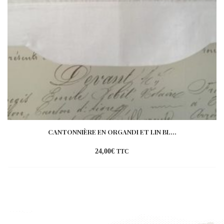
CANTONNIÈRE EN ORGANDI ET LIN BL...
24,00
€
TTC
Ajouter
à la
wishlist