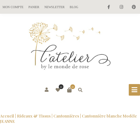
MON COMPTE
PANIER
NEWSLETTER
BLOG
0
0
Accueil
|
Rideaux & Tissus
|
Cantonnières
| Cantonnière blanche Modèle
JEANNE