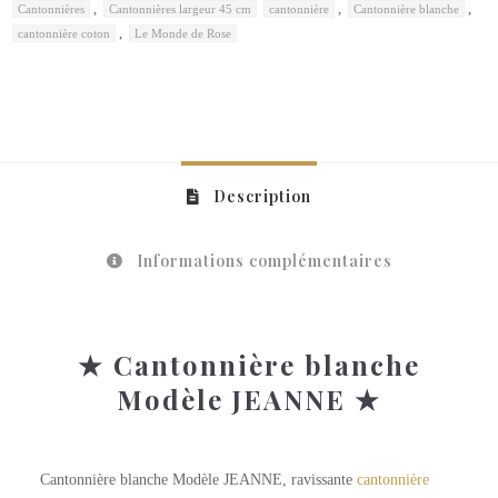
,
,
,
Cantonnières
Cantonnières largeur 45 cm
cantonnière
Cantonnière blanche
,
cantonnière coton
Le Monde de Rose
Description
Informations complémentaires
★ Cantonnière blanche
Modèle JEANNE ★
Cantonnière blanche Modèle JEANNE, ravissante
cantonnière