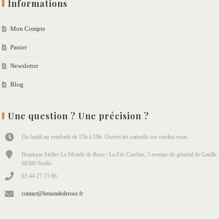
Informations
Mon Compte
Panier
Newsletter
Blog
Une question ? Une précision ?
Du lundi au vendredi de 15h à 19h. Ouvert les samedis sur rendez-vous.
Boutique Atelier Le Monde de Rose / La Fée Caséine, 5 avenue du général de Gaulle
60300 Senlis
03 44 27 73 06
contact@lemondederose.fr