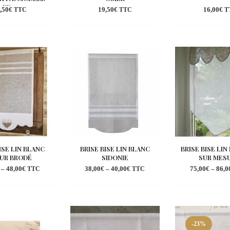
ED...
,50
€
19,50
€
16,00
€
TTC
TTC
T
Ajouter
Ajouter
Aj
à la
à la
à 
wishlist
wishlist
wi
ISE LIN BLANC
BRISE BISE LIN BLANC
BRISE BISE LI
UR BRODÉ
SIDONIE
SUR MESU
–
48,00
€
38,00
€
–
40,00
€
75,00
€
–
86,0
TTC
TTC
Ajouter
Ajouter
Aj
à la
à la
à 
wishlist
wishlist
wi
-23%