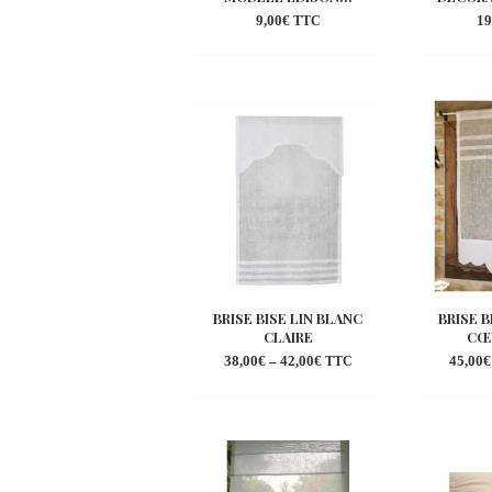
9,00
€
19
TTC
Ajouter
à la
wishlist
BRISE BISE LIN BLANC
BRISE B
CLAIRE
CŒ
38,00
€
–
42,00
€
45,00
€
TTC
Ajouter
à la
wishlist