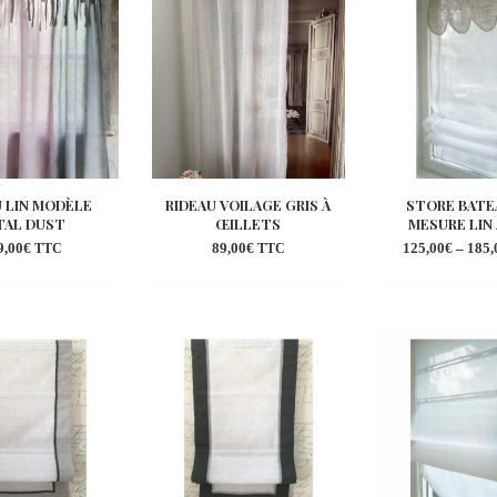
wishlist
wishlist
wi
U LIN MODÈLE
RIDEAU VOILAGE GRIS À
STORE BATE
TAL DUST
ŒILLETS
MESURE LIN
9,00
€
89,00
€
125,00
€
–
185,
TTC
TTC
Ajouter
Ajouter
Aj
à la
à la
à 
wishlist
wishlist
wi