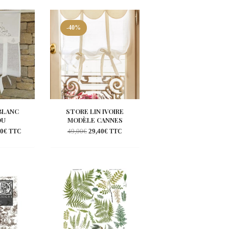
la
à la
shlist
wishlist
-40%
BLANC
STORE LIN IVOIRE
OU
MODÈLE CANNES
00
€
49,00
€
29,40
€
TTC
TTC
outer
Ajouter
la
à la
shlist
wishlist