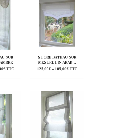
shlist
wishlist
AU SUR
STORE BATEAU SUR
 AMBRE
MESURE LIN ARAB...
00
€
125,00
€
–
185,00
€
TTC
TTC
outer
Ajouter
la
à la
shlist
wishlist