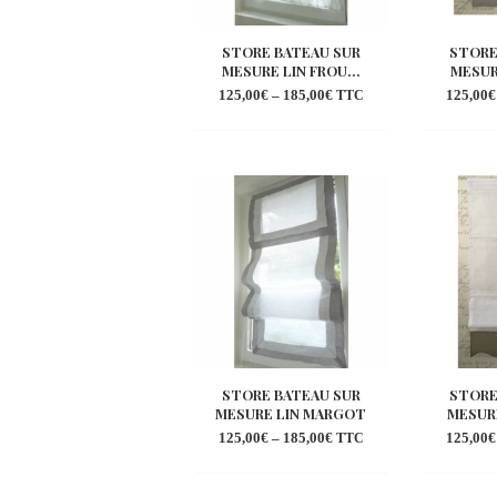
STORE BATEAU SUR
STORE
MESURE LIN FROU...
MESURE
125,00
€
–
185,00
€
125,00
€
TTC
Ajouter
à la
wishlist
STORE BATEAU SUR
STORE
MESURE LIN MARGOT
MESUR
125,00
€
–
185,00
€
125,00
€
TTC
Ajouter