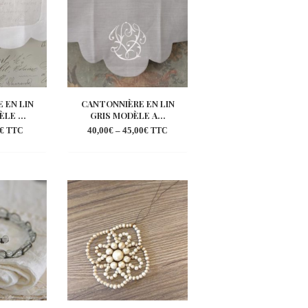
 EN LIN
CANTONNIÈRE EN LIN
LE ...
GRIS MODÈLE A...
€
40,00
€
–
45,00
€
TTC
TTC
outer
Ajouter
la
à la
shlist
wishlist