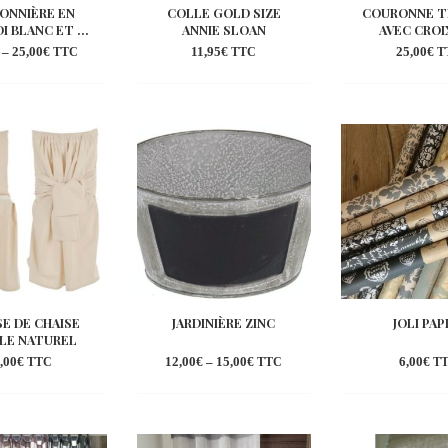
ONNIÈRE EN
COLLE GOLD SIZE
COURONNE T
 BLANC ET ...
ANNIE SLOAN
AVEC CROI
–
25,00
€
11,95
€
25,00
€
TTC
TTC
T
Ajouter
Ajouter
Aj
à la
à la
à 
wishlist
wishlist
wi
E DE CHAISE
JARDINIÈRE ZINC
JOLI PAP
LE NATUREL
,00
€
12,00
€
–
15,00
€
6,00
€
TTC
TTC
T
Ajouter
Ajouter
Aj
à la
à la
à 