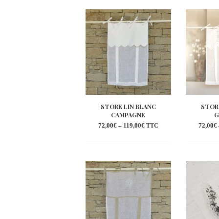
à la
wishlist
STORE LIN BLANC
STOR
CAMPAGNE
G
72,00
€
–
119,00
€
72,00
€
TTC
Ajouter
à la
wishlist