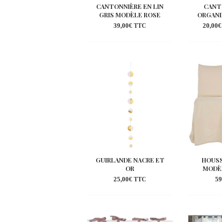
CANTONNIÈRE EN LIN
CANT
GRIS MODÈLE ROSE
ORGANDI
39,00
€
20,00
€
TTC
Ajouter
à la
wishlist
GUIRLANDE NACRE ET
HOUSS
OR
MODÈ
25,00
€
59
TTC
Ajouter
à la