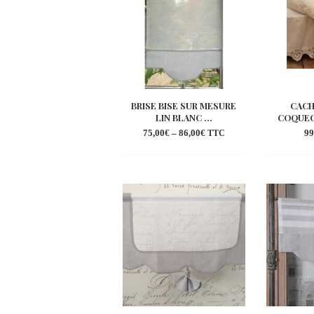
BRISE BISE SUR MESURE
CACH
LIN BLANC ...
COQUEC
75,00
€
–
86,00
€
99
TTC
Ajouter
à la
wishlist