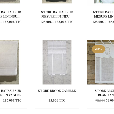
 BATEAU SUR
STORE BATEAU SUR
STORE BATE
 LIN INDU...
MESURE LIN INDU...
MESURE LIN
–
185,00
€
125,00
€
–
185,00
€
125,00
€
–
185,
TTC
TTC
Ajouter
Ajouter
Aj
à la
à la
à 
wishlist
wishlist
wi
-18%
 BATEAU SUR
STORE BRODÉ CAMILLE
STORE BROD
E LIN VAGUES
BLANC A
–
185,00
€
35,00
€
72,00
€
59,00
TTC
TTC
Ajouter
Ajouter
Aj