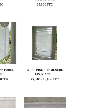
65,00
€
TC
TTC
outer
Ajouter
la
à la
shlist
wishlist
N NATUREL
BRISE BISE SUR MESURE
R...
LIN BLANC ...
0
€
75,00
€
–
86,00
€
TTC
TTC
outer
Ajouter
la
à la
shlist
wishlist