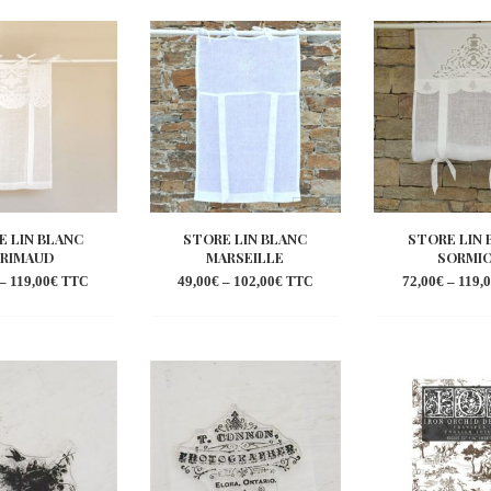
à la
à la
à 
wishlist
wishlist
wi
E LIN BLANC
STORE LIN BLANC
STORE LIN 
RIMAUD
MARSEILLE
SORMI
–
119,00
€
49,00
€
–
102,00
€
72,00
€
–
119,
TTC
TTC
Ajouter
Ajouter
Aj
à la
à la
à 
wishlist
wishlist
wi