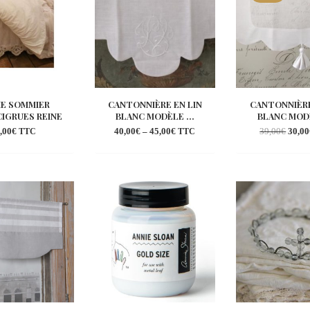
E SOMMIER
CANTONNIÈRE EN LIN
CANTONNIÈRE
IGRUES REINE
BLANC MODÈLE ...
BLANC MODÈ
,00
€
40,00
€
–
45,00
€
39,00
€
30,00
TTC
TTC
Ajouter
Ajouter
Aj
à la
à la
à 
wishlist
wishlist
wi