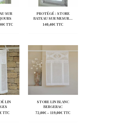
AU SUR
PROTÉGÉ : STORE
 JOURS
BATEAU SUR MESUR...
00
€
140,40
€
TTC
TTC
outer
Ajouter
la
à la
shlist
wishlist
É LIN
STORE LIN BLANC
NGES
BERGERAC
€
72,00
€
–
119,00
€
TTC
TTC
outer
Ajouter