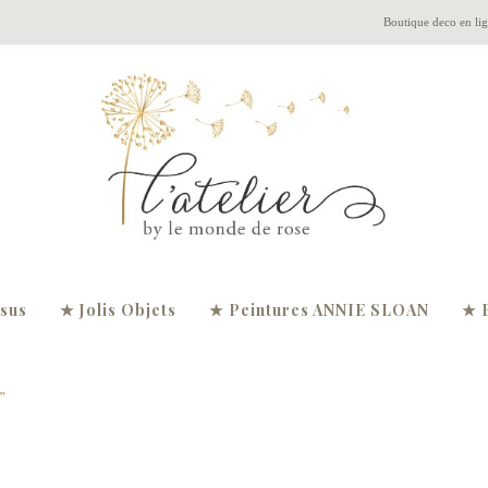
Boutique deco en li
ssus
★ Jolis Objets
★ Peintures ANNIE SLOAN
★ 
”