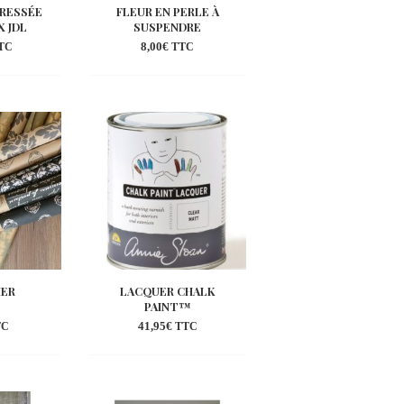
RESSÉE
FLEUR EN PERLE À
X JDL
SUSPENDRE
8,00
€
TC
TTC
outer
Ajouter
la
à la
shlist
wishlist
IER
LACQUER CHALK
PAINT™
41,95
€
TC
TTC
outer
Ajouter
la
à la