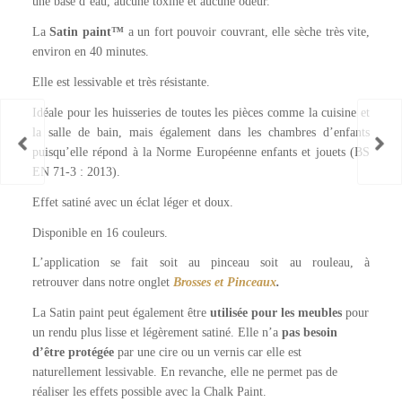
une base d’eau, aucune toxine et aucune odeur.
La
Satin paint™
a un fort pouvoir couvrant, elle sèche très vite,
environ en 40 minutes.
Elle est lessivable et très résistante.
Idéale pour les huisseries de toutes les pièces comme la cuisine et
la salle de bain, mais également dans les chambres d’enfants
puisqu’elle répond à la Norme Européenne enfants et jouets (BS
EN 71-3 : 2013).
Effet satiné avec un éclat léger et doux.
Disponible en 16 couleurs.
L’application se fait soit au pinceau soit au rouleau, à
retrouver
dans notre onglet
Brosses et Pinceaux
.
La Satin paint peut également être
utilisée pour les meubles
pour
un rendu plus lisse et légèrement satiné. Elle n’a
pas besoin
d’être protégée
par une cire ou un vernis car elle est
naturellement lessivable. En revanche, elle ne permet pas de
réaliser les effets possible avec la Chalk Paint.