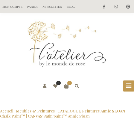
MON COMPTE
PANIER
NEWSLETTER
BLOG
0
0
Accueil
|
Meubles & Peintures
|
CATALOGUE Peintures Annie SLOAN
Chalk Paint™
| CANVAS Satin paint™ Annie Sloan