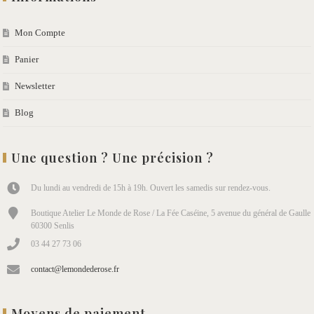
Mon Compte
Panier
Newsletter
Blog
Une question ? Une précision ?
Du lundi au vendredi de 15h à 19h. Ouvert les samedis sur rendez-vous.
Boutique Atelier Le Monde de Rose / La Fée Caséine, 5 avenue du général de Gaulle
60300 Senlis
03 44 27 73 06
contact@lemondederose.fr
Moyens de paiement