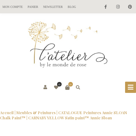
MON COMPTE
PANIER
NEWSLETTER
BLOG
0
0
Accueil
|
Meubles & Peintures
|
CATALOGUE Peintures Annie SLOAN
Chalk Paint™
| CARNABY YELLOW Satin paint™ Annie Sloan