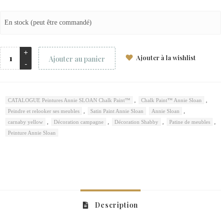
En stock (peut être commandé)
Ajouter à la wishlist
Ajouter au panier
,
,
CATALOGUE Peintures Annie SLOAN Chalk Paint™
Chalk Paint™ Annie Sloan
,
,
Peindre et relooker ses meubles
Satin Paint Annie Sloan
Annie Sloan
,
,
,
,
carnaby yellow
Décoration campagne
Décoration Shabby
Patine de meubles
Peinture Annie Sloan
Description