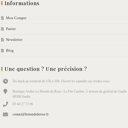
Informations
Mon Compte
Panier
Newsletter
Blog
Une question ? Une précision ?
Du lundi au vendredi de 15h à 19h. Ouvert les samedis sur rendez-vous.
Boutique Atelier Le Monde de Rose / La Fée Caséine, 5 avenue du général de Gaulle
60300 Senlis
03 44 27 73 06
contact@lemondederose.fr