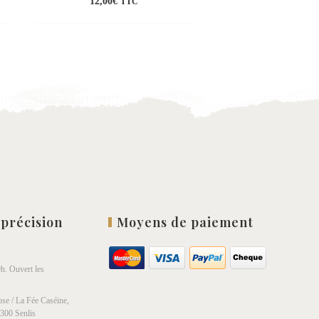
12,00
€
12,00
€
TTC
TT
uter
Ajouter
a
à la
list
wishlist
 précision
Moyens de paiement
h. Ouvert les
se / La Fée Caséine,
0300 Senlis