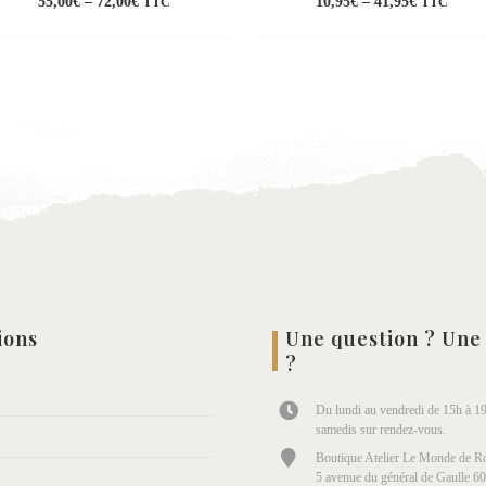
55,00
€
–
72,00
€
10,95
€
–
41,95
€
TTC
TTC
Ajouter
Ajo
à la
à l
wishlist
wish
ions
Une question ? Une
?
Du lundi au vendredi de 15h à 19
samedis sur rendez-vous.
Boutique Atelier Le Monde de Ro
5 avenue du général de Gaulle 6