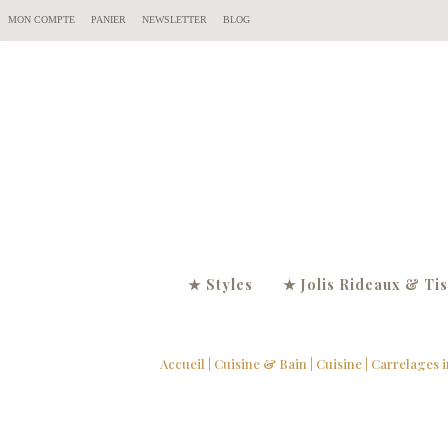
MON COMPTE
PANIER
NEWSLETTER
BLOG
★ Styles
★ Jolis Rideaux & Ti
Accueil
|
Cuisine & Bain
|
Cuisine
|
Carrelages 