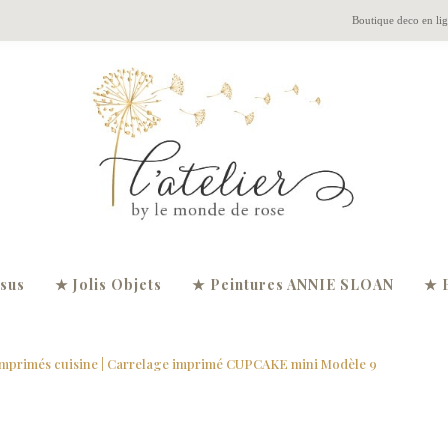
Boutique deco en li
ssus
★ Jolis Objets
★ Peintures ANNIE SLOAN
★ 
imprimés cuisine
| Carrelage imprimé CUPCAKE mini Modèle 9