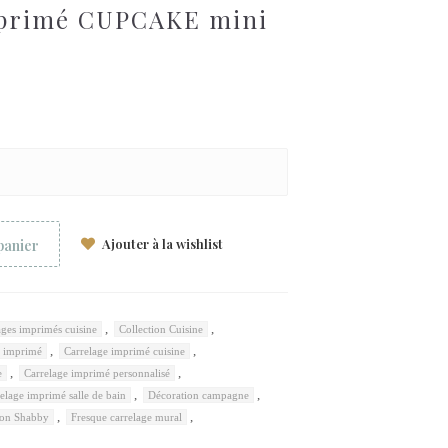
mprimé CUPCAKE mini
Ajouter à la wishlist
panier
,
,
ages imprimés cuisine
Collection Cuisine
,
,
e imprimé
Carrelage imprimé cuisine
,
,
e
Carrelage imprimé personnalisé
,
,
elage imprimé salle de bain
Décoration campagne
,
,
ion Shabby
Fresque carrelage mural