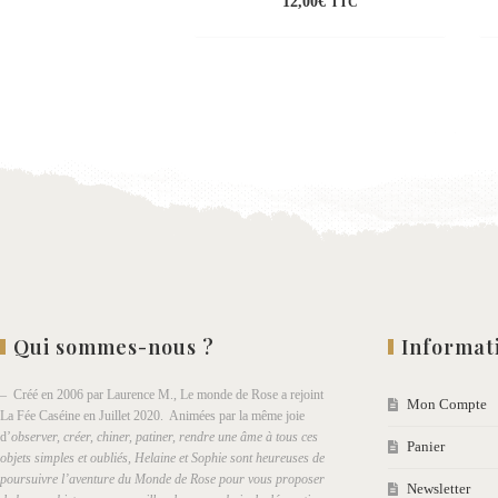
12,00
€
TTC
Ajouter
à la
wishlist
Qui sommes-nous ?
Informat
– Créé en 2006 par Laurence M., Le monde de Rose a rejoint
Mon Compte
La Fée Caséine en Juillet 2020. Animées par la même joie
d’
observer, créer, chiner, patiner, rendre une âme à tous ces
Panier
objets simples et oubliés, Helaine et Sophie sont heureuses de
poursuivre l’aventure du Monde de Rose pour vous proposer
Newsletter