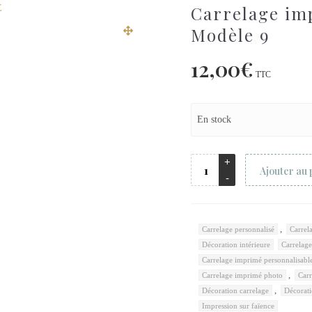
Carrelage i
Modèle 9
12,00
€
TTC
En stock
Ajouter au 
,
Carrelage personnalisé
Carrel
Décoration intérieure
Carrelag
Carrelage imprimé personnalisabl
,
Carrelage imprimé photo
Carr
,
Décoration carrelage
Décorat
Impression sur faïence