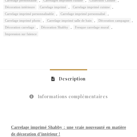
,
,
,
Carrelage personnalisé
Carrelages imprimés cuisine
Collection Cuisine
,
,
Décoration intérieure
Carrelage imprimé
Carrelage imprimé cuisine
,
,
Carrelage imprimé personnalisable
Carrelage imprimé personnalisé
,
,
,
Carrelage imprimé photo
Carrelage imprimé salle de bain
Décoration campagne
,
,
,
Décoration carrelage
Décoration Shabby
Fresque carrelage mural
Impression sur faïence
Description
Informations complémentaires
Carrelage imprimé Shabby : une vraie nouveauté en matière
de décoration d’intérieur !