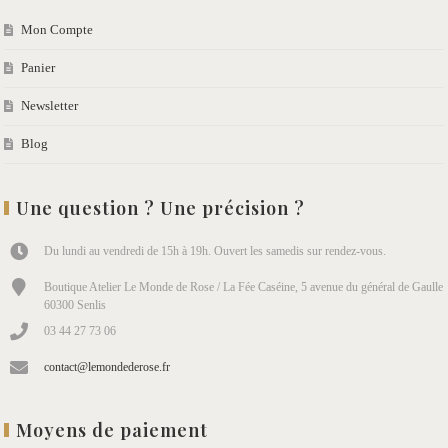
Mon Compte
Panier
Newsletter
Blog
Une question ? Une précision ?
Du lundi au vendredi de 15h à 19h. Ouvert les samedis sur rendez-vous.
Boutique Atelier Le Monde de Rose / La Fée Caséine, 5 avenue du général de Gaulle
60300 Senlis
03 44 27 73 06
contact@lemondederose.fr
Moyens de paiement